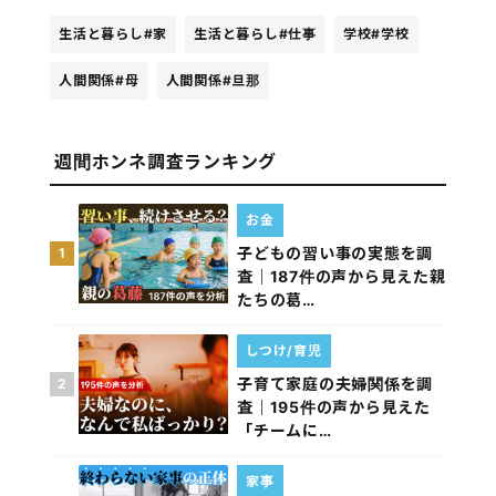
生活と暮らし
#家
生活と暮らし
#仕事
学校
#学校
人間関係
#母
人間関係
#旦那
週間ホンネ調査ランキング
お金
子どもの習い事の実態を調
1
査｜187件の声から見えた親
たちの葛…
しつけ/育児
子育て家庭の夫婦関係を調
2
査｜195件の声から見えた
「チームに…
家事