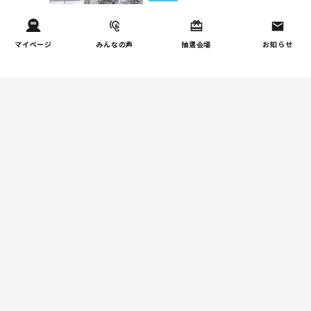
子育て家庭の家事負担の実
3
態を調査（第2回）
マイページ
みんなの声
抽選会場
お知らせ
家事
子育て家庭の家事負担の実
4
態を調査（第1回）
週間コラムランキング
しつけ/育児
赤ちゃんの後追いがつらい
1
ときに知っておきたいこと
（第2回）
健康/病気
【小学生】朝起きられない
2