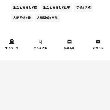
生活と暮らし
#家
生活と暮らし
#仕事
学校
#学校
人間関係
#母
人間関係
#旦那
週間ホンネ調査ランキング
マイページ
みんなの声
抽選会場
お知らせ
しつけ/育児
子育て家庭の夫婦関係を調
1
査｜195件の声から見えた
「チームに…
家事
子育て家庭の家事負担の実
2
態を調査（第2回）
家事