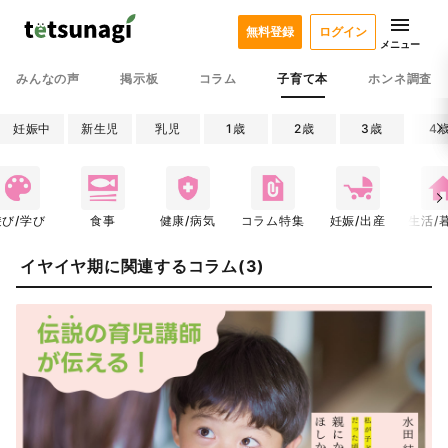
無料登録
ログイン
メニュー
みんなの声
掲示板
コラム
子育て本
ホンネ調査
妊娠中
新生児
乳児
1歳
2歳
3歳
4
遊び/学び
食事
健康/病気
コラム特集
妊娠/出産
生活/
イヤイヤ期に関連するコラム(3)