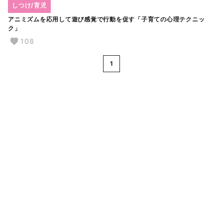
しつけ/育児
アニミズムを応用して遊び感覚で行動を促す「子育ての心理テクニッ
ク」
108
1