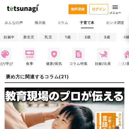
無料登録
ログイン
メニュー
みんなの声
掲示板
コラム
子育て本
ホンネ調査
妊娠中
新生児
乳児
1歳
2歳
3歳
4
遊び/学び
食事
健康/病気
コラム特集
妊娠/出産
生活/
褒め方に関連するコラム(21)