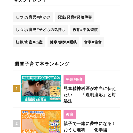
しつけ/育児
#声がけ
発達/発育
#発達障害
しつけ/育児
#子どもの気持ち
教育
#学習習慣
妊娠/出産
#出産
健康/病気
#睡眠
食事
#偏食
週間子育て本ランキング
発達/発育
児童精神科医が本当に伝え
1
たい――「過剰適応」と対
処法
教育
親子で一緒に夢中になる！
2
おうち理科――化学編