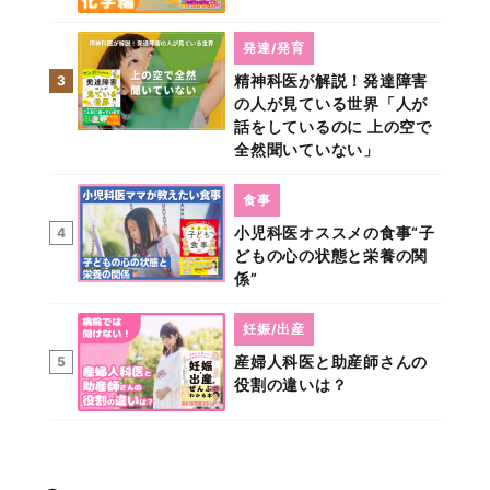
発達/発育
精神科医が解説！発達障害
3
の人が見ている世界「人が
話をしているのに 上の空で
全然聞いていない」
食事
小児科医オススメの食事“子
4
どもの心の状態と栄養の関
係”
妊娠/出産
産婦人科医と助産師さんの
5
役割の違いは？