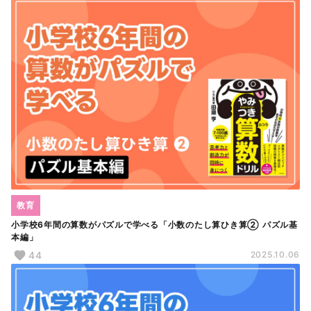
教育
小学校6年間の算数がパズルで学べる「小数のたし算ひき算② パズル基
本編」
44
2025.10.06