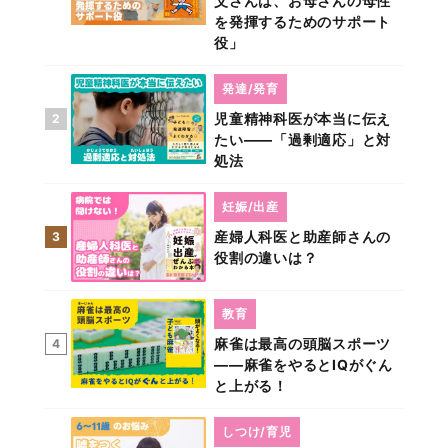
父さんは、お母さんの母性
を発揮するためのサポート
役」
発達/発育
児童精神科医が本当に伝え
2
たい――「過剰適応」と対
処法
妊娠/出産
産婦人科医と助産師さんの
3
役割の違いは？
教育
麻雀は最高の頭脳スポーツ
4
――麻雀をやるとIQがぐん
と上がる！
しつけ/育児