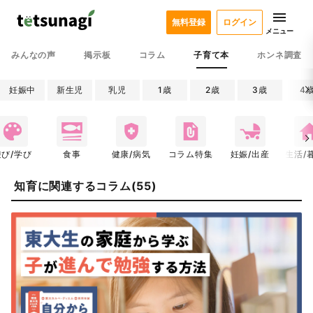
無料登録
ログイン
メニュー
みんなの声
掲示板
コラム
子育て本
ホンネ調査
妊娠中
新生児
乳児
1歳
2歳
3歳
4
遊び/学び
食事
健康/病気
コラム特集
妊娠/出産
生活/
知育に関連するコラム(55)