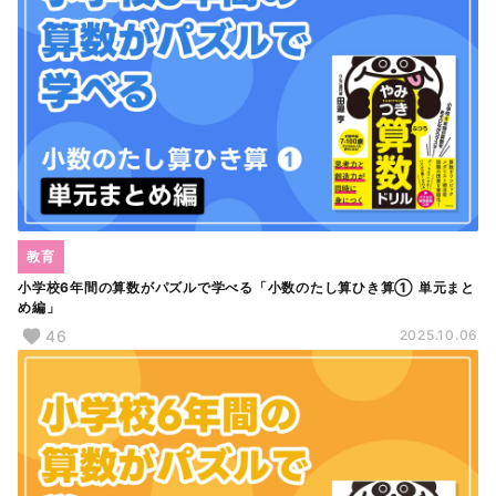
教育
小学校6年間の算数がパズルで学べる「小数のたし算ひき算① 単元まと
め編」
46
2025.10.06