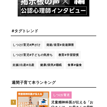
#タグトレンド
しつけ/育児
#声がけ
発達/発育
#発達障害
しつけ/育児
#子どもの気持ち
教育
#学習習慣
妊娠/出産
#出産
健康/病気
#睡眠
食事
#偏食
週間子育て本ランキング
しつけ/育児
児童精神科医が伝える「お
1