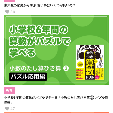
東大生の家庭から学ぶ 習い事はいくつが良いの？
39
教育
小学校6年間の算数がパズルで学べる「小数のたし算ひき算③ パズル応
用編」
47