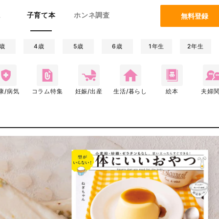
ム
子育て本
ホンネ調査
無料登録
歳
4歳
5歳
6歳
1年生
2年生
康/病気
コラム特集
妊娠/出産
生活/暮らし
絵本
夫婦