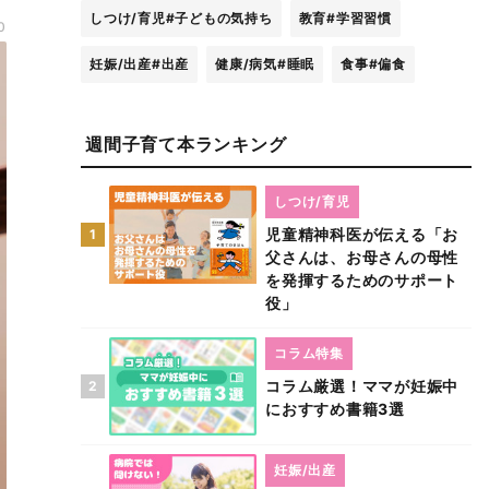
しつけ/育児
#子どもの気持ち
教育
#学習習慣
0
妊娠/出産
#出産
健康/病気
#睡眠
食事
#偏食
週間子育て本ランキング
しつけ/育児
児童精神科医が伝える「お
1
父さんは、お母さんの母性
を発揮するためのサポート
役」
コラム特集
コラム厳選！ママが妊娠中
2
におすすめ書籍3選
妊娠/出産