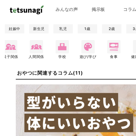
みんなの声
掲示板
コラ
妊娠中
新生児
乳児
1歳
2歳
3
親子関係
人間関係
学校
遊び/学び
食事
健
おやつに関連するコラム(11)