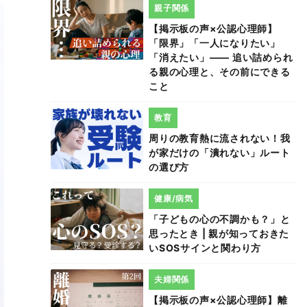
親子関係
【掲示板の声×公認心理師】
「限界」「一人になりたい」
「消えたい」―― 追い詰められ
る親の心理と、その前にできる
こと
教育
周りの教育熱に流されない！我
が家だけの「潰れない」ルート
の選び方
健康/病気
「子どもの心の不調かも？」と
思ったとき | 親が知っておきた
いSOSサインと関わり方
夫婦関係
【掲示板の声×公認心理師】離