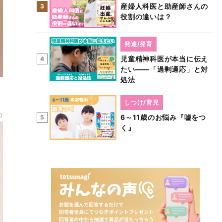
産婦人科医と助産師さんの
3
役割の違いは？
発達/発育
児童精神科医が本当に伝え
4
たい――「過剰適応」と対
処法
しつけ/育児
0
6～11歳のお悩み『嘘をつ
5
く』