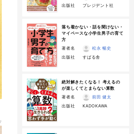
出版社
プレジデント社
落ち着かない・話を聞けない・
マイペースな小学生男子の育て
方
著者名
松永 暢史
出版社
すばる舎
絶対解きたくなる！ 考えるの
が楽しくてとまらない算数
著者名
前田 健太
出版社
KADOKAWA
7