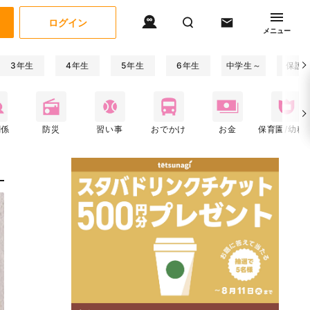
ログイン
メニュー
3年生
4年生
5年生
6年生
中学生～
保護
関係
防災
習い事
おでかけ
お金
保育園/幼稚