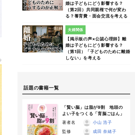
婚は子どもにどう影響する？
（第2回）共同親権で何が変わ
る？養育費・面会交流を考える
夫婦関係
【掲示板の声×公認心理師】離
婚は子どもにどう影響する？
（第1回）「子どものために離婚
しない」を考える
9
話題の書籍一覧
「賢い脳」は脂が9割 地頭の
よい子をつくる「育脳ごはん」
著者名
小山 浩子
監修
成田 奈緒子