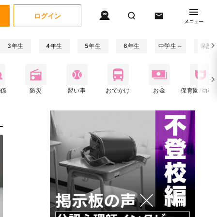
ログイン
メニュー
3年生
4年生
5年生
6年生
中学生～
保護
関係
防災
習い事
おでかけ
お金
保育園/幼稚