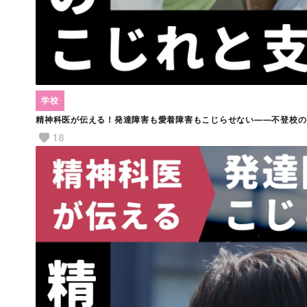
学校
精神科医が伝える！発達障害も愛着障害もこじらせない――不登校の
18