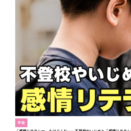
学校
「感情リテラシー」をはぐくむ――不登校やいじめと「感情リテラシ