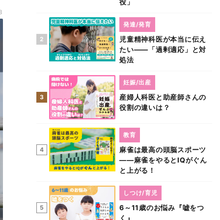
役」
3
発達/発育
児童精神科医が本当に伝え
2
たい――「過剰適応」と対
処法
妊娠/出産
産婦人科医と助産師さんの
3
役割の違いは？
教育
麻雀は最高の頭脳スポーツ
4
――麻雀をやるとIQがぐん
と上がる！
しつけ/育児
6～11歳のお悩み『嘘をつ
5
く』