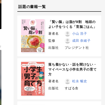
話題の書籍一覧
「賢い脳」は脂が9割 地頭の
よい子をつくる「育脳ごはん」
著者名
小山 浩子
監修
成田 奈緒子
7
出版社
プレジデント社
落ち着かない・話を聞けない・
マイペースな小学生男子の育て
方
著者名
松永 暢史
出版社
すばる舎