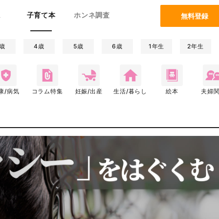
ム
子育て本
ホンネ調査
無料登録
歳
4歳
5歳
6歳
1年生
2年生
康/病気
コラム特集
妊娠/出産
生活/暮らし
絵本
夫婦