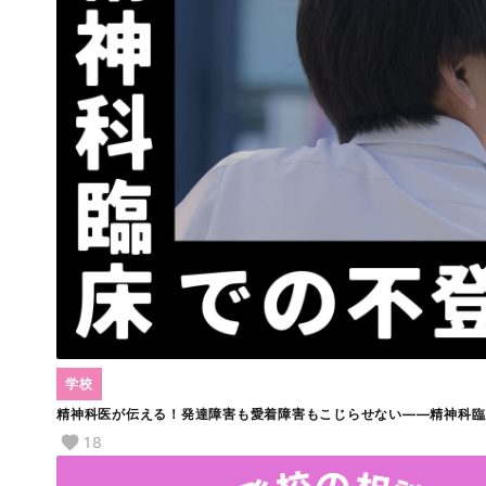
学校
精神科医が伝える！発達障害も愛着障害もこじらせない――精神科臨
18