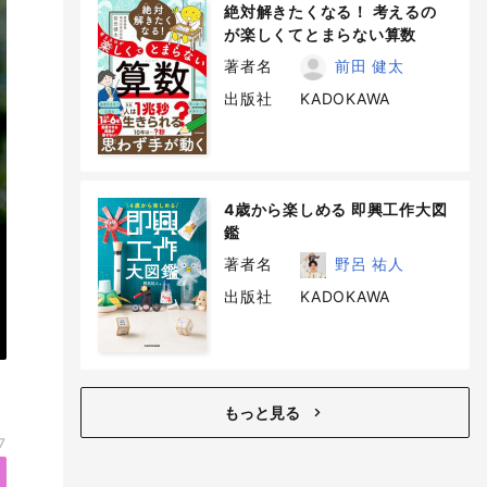
絶対解きたくなる！ 考えるの
が楽しくてとまらない算数
著者名
前田 健太
出版社
KADOKAWA
4歳から楽しめる 即興工作大図
鑑
著者名
野呂 祐人
出版社
KADOKAWA
もっと見る
7