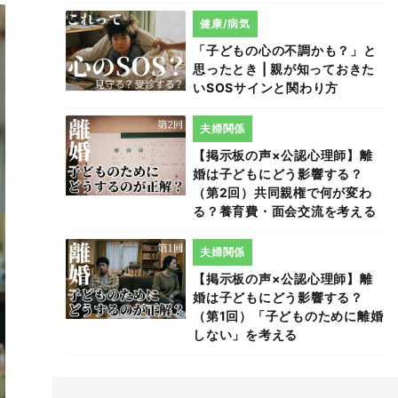
健康/病気
「子どもの心の不調かも？」と
思ったとき | 親が知っておきた
いSOSサインと関わり方
夫婦関係
【掲示板の声×公認心理師】離
婚は子どもにどう影響する？
（第2回）共同親権で何が変わ
る？養育費・面会交流を考える
夫婦関係
【掲示板の声×公認心理師】離
婚は子どもにどう影響する？
（第1回）「子どものために離婚
しない」を考える