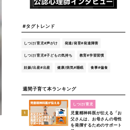
#タグトレンド
しつけ/育児
#声がけ
発達/発育
#発達障害
しつけ/育児
#子どもの気持ち
教育
#学習習慣
妊娠/出産
#出産
健康/病気
#睡眠
食事
#偏食
週間子育て本ランキング
しつけ/育児
児童精神科医が伝える「お
1
父さんは、お母さんの母性
を発揮するためのサポート