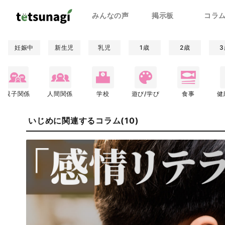
みんなの声
掲示板
コラ
妊娠中
新生児
乳児
1歳
2歳
3
親子関係
人間関係
学校
遊び/学び
食事
健
いじめに関連するコラム(10)