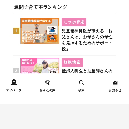
週間子育て本ランキング
しつけ/育児
児童精神科医が伝える「お
1
父さんは、お母さんの母性
を発揮するためのサポート
役」
妊娠/出産
産婦人科医と助産師さんの
2
役割の違いは？
マイページ
みんなの声
検索
お知らせ
発達/発育
児童精神科医が本当に伝え
3
たい――「過剰適応」と対
処法
教育