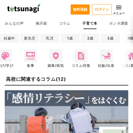
無料登録
ログイン
メニュー
みんなの声
掲示板
コラム
子育て本
ホンネ調査
妊娠中
新生児
乳児
1歳
2歳
3歳
4
遊び/学び
食事
健康/病気
コラム特集
妊娠/出産
生活/
高校に関連するコラム(12)