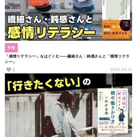
学校
「感情リテラシー」をはぐくむ――繊細さん・鈍感さんと「感情リテラ
シー」
8
2026.05.13