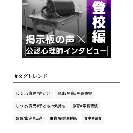
#タグトレンド
しつけ/育児
#声がけ
発達/発育
#発達障害
しつけ/育児
#子どもの気持ち
教育
#学習習慣
妊娠/出産
#出産
健康/病気
#睡眠
食事
#偏食