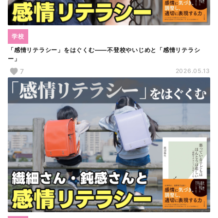
学校
「感情リテラシー」をはぐくむ――不登校やいじめと「感情リテラシ
ー」
7
2026.05.13