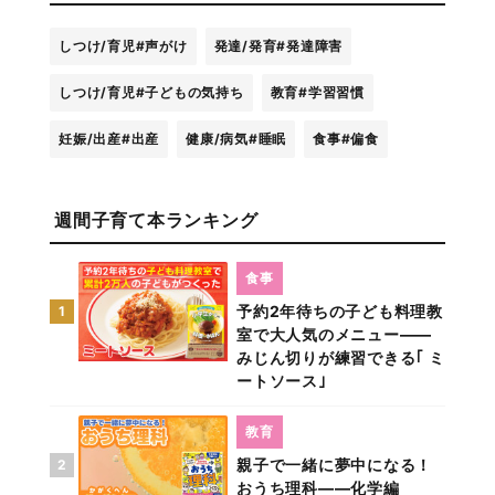
しつけ/育児
#声がけ
発達/発育
#発達障害
しつけ/育児
#子どもの気持ち
教育
#学習習慣
妊娠/出産
#出産
健康/病気
#睡眠
食事
#偏食
週間子育て本ランキング
食事
予約2年待ちの子ども料理教
1
室で大人気のメニュー――
みじん切りが練習できる｢ ミ
ートソース｣
教育
親子で一緒に夢中になる！
2
おうち理科――化学編