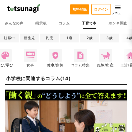
無料登録
ログイン
メニュー
みんなの声
掲示板
コラム
子育て本
ホンネ調査
妊娠中
新生児
乳児
1歳
2歳
3歳
4
遊び/学び
食事
健康/病気
コラム特集
妊娠/出産
生活/
小学校に関連するコラム(14)