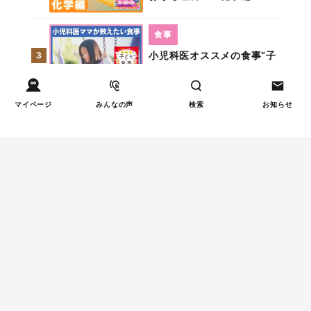
食事
小児科医オススメの食事“子
3
どもの心の状態と栄養の関
係”
マイページ
みんなの声
検索
お知らせ
教育
中学受験のプロが伝える！
4
――理想形は「我が家は全
部が第一志望」
教育
宇宙のきほんがよく分か
5
る！「天の川銀河の宇宙」