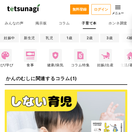
無料登録
ログイン
メニュー
みんなの声
掲示板
コラム
子育て本
ホンネ調査
妊娠中
新生児
乳児
1歳
2歳
3歳
4
遊び/学び
食事
健康/病気
コラム特集
妊娠/出産
生活/
かんのむしに関連するコラム(1)