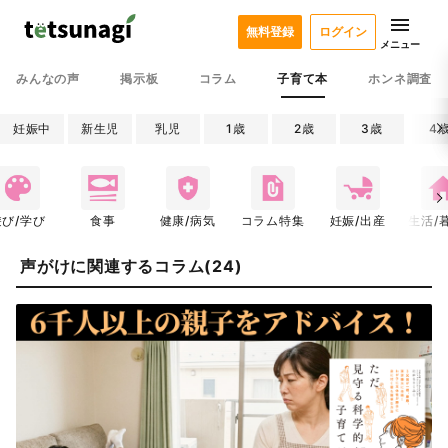
無料登録
ログイン
メニュー
みんなの声
掲示板
コラム
子育て本
ホンネ調査
妊娠中
新生児
乳児
1歳
2歳
3歳
4
遊び/学び
食事
健康/病気
コラム特集
妊娠/出産
生活/
声がけに関連するコラム(24)