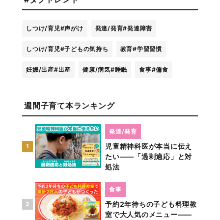
しつけ/育児
#声がけ
発達/発育
#発達障害
しつけ/育児
#子どもの気持ち
教育
#学習習慣
妊娠/出産
#出産
健康/病気
#睡眠
食事
#偏食
週間子育て本ランキング
発達/発育
児童精神科医が本当に伝え
1
たい――「過剰適応」と対
処法
食事
予約2年待ちの子ども料理教
2
室で大人気のメニュー――