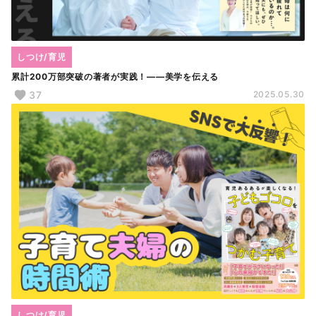
しつけ/育児
累計200万部突破の著者が実践！――美学を伝える
37
2025.05.30
しつけ/育児