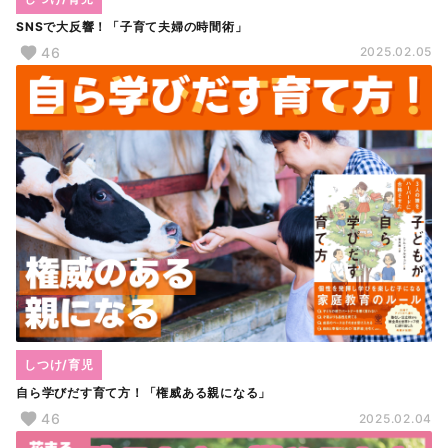
SNSで大反響！「子育て夫婦の時間術」
46
2025.02.05
しつけ/育児
自ら学びだす育て方！「権威ある親になる」
46
2025.02.04