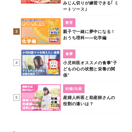
みじん切りが練習できる｢ ミ
ートソース｣
教育
親子で一緒に夢中になる！
3
おうち理科――化学編
食事
小児科医オススメの食事“子
4
どもの心の状態と栄養の関
係”
妊娠/出産
産婦人科医と助産師さんの
5
役割の違いは？