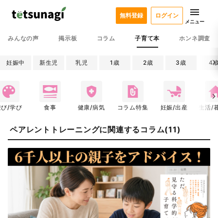
無料登録
ログイン
メニュー
みんなの声
掲示板
コラム
子育て本
ホンネ調査
妊娠中
新生児
乳児
1歳
2歳
3歳
4
遊び/学び
食事
健康/病気
コラム特集
妊娠/出産
生活/
ペアレントトレーニングに関連するコラム(11)