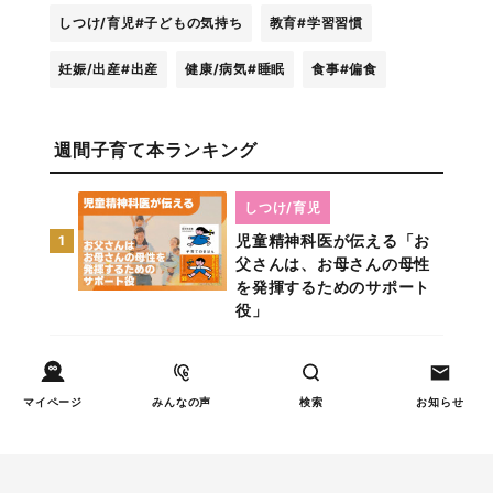
しつけ/育児
#子どもの気持ち
教育
#学習習慣
妊娠/出産
#出産
健康/病気
#睡眠
食事
#偏食
週間子育て本ランキング
しつけ/育児
児童精神科医が伝える「お
1
父さんは、お母さんの母性
を発揮するためのサポート
役」
コラム特集
コラム厳選！ママが妊娠中
2
マイページ
みんなの声
検索
お知らせ
におすすめ書籍3選
妊娠/出産