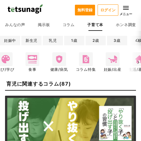
無料登録
ログイン
メニュー
みんなの声
掲示板
コラム
子育て本
ホンネ調査
妊娠中
新生児
乳児
1歳
2歳
3歳
4
遊び/学び
食事
健康/病気
コラム特集
妊娠/出産
生活/
育児に関連するコラム(87)