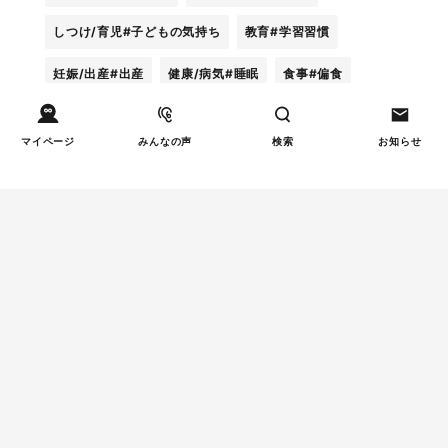
しつけ/育児
#子どもの気持ち
教育
#学習習慣
妊娠/出産
#出産
健康/病気
#睡眠
食事
#偏食
マイページ
みんなの声
検索
お知らせ
週間子育て本ランキング
コラム特集
コラム厳選！ママが妊娠中
1
におすすめ書籍3選
発達/発育
児童精神科医が本当に伝え
2
たい――「過剰適応」と対
処法
食事