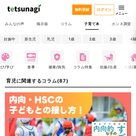
無料登録
ログイン
メニュー
みんなの声
掲示板
コラム
子育て本
ホンネ調査
妊娠中
新生児
乳児
1歳
2歳
3歳
4
遊び/学び
食事
健康/病気
コラム特集
妊娠/出産
生活/
育児に関連するコラム(87)