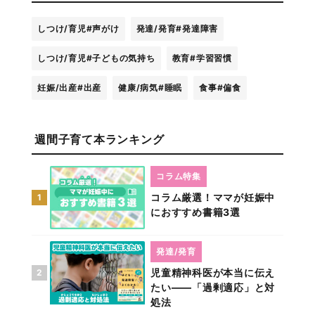
しつけ/育児
#声がけ
発達/発育
#発達障害
しつけ/育児
#子どもの気持ち
教育
#学習習慣
妊娠/出産
#出産
健康/病気
#睡眠
食事
#偏食
週間子育て本ランキング
コラム特集
コラム厳選！ママが妊娠中
1
におすすめ書籍3選
発達/発育
児童精神科医が本当に伝え
2
たい――「過剰適応」と対
処法