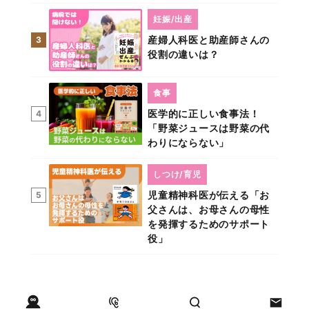
妊娠/出産
産婦人科医と助産師さんの
3
役割の違いは？
食事
医学的に正しい食事法！
4
「野菜ジュースは野菜の代
わりにならない」
しつけ/育児
児童精神科医が伝える「お
5
父さんは、お母さんの母性
を発揮するためのサポート
役」