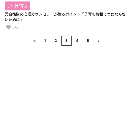
しつけ/育児
元自衛隊の心理カウンセラーが贈るポイント「子育て情報うつにならな
いために」
50
1
2
3
4
5