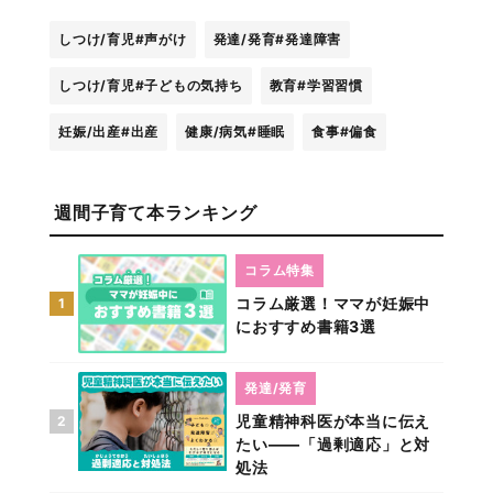
しつけ/育児
#声がけ
発達/発育
#発達障害
しつけ/育児
#子どもの気持ち
教育
#学習習慣
妊娠/出産
#出産
健康/病気
#睡眠
食事
#偏食
週間子育て本ランキング
コラム特集
コラム厳選！ママが妊娠中
1
におすすめ書籍3選
発達/発育
児童精神科医が本当に伝え
2
たい――「過剰適応」と対
処法