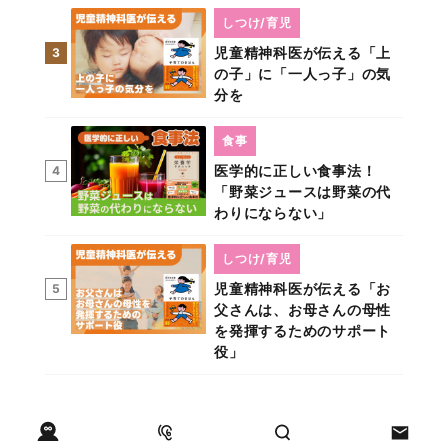
しつけ/育児
児童精神科医が伝える「上
3
の子」に「一人っ子」の気
分を
食事
医学的に正しい食事法！
4
「野菜ジュースは野菜の代
わりにならない」
しつけ/育児
児童精神科医が伝える「お
5
父さんは、お母さんの母性
を発揮するためのサポート
役」