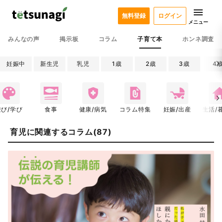
無料登録
ログイン
メニュー
みんなの声
掲示板
コラム
子育て本
ホンネ調査
妊娠中
新生児
乳児
1歳
2歳
3歳
4
遊び/学び
食事
健康/病気
コラム特集
妊娠/出産
生活/
育児に関連するコラム(87)