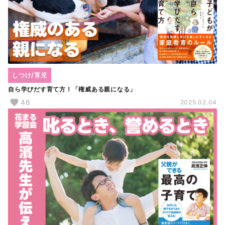
しつけ/育児
自ら学びだす育て方！「権威ある親になる」
46
2025.02.04