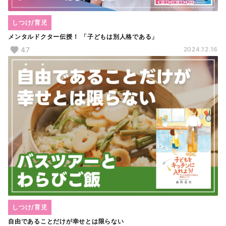
しつけ/育児
メンタルドクター伝授！ 「子どもは別人格である」
47
2024.12.16
しつけ/育児
自由であることだけが幸せとは限らない