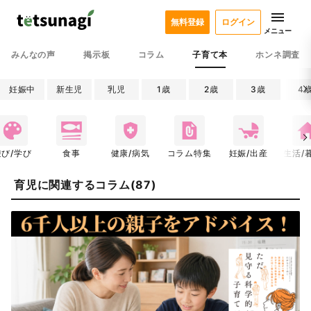
無料登録
ログイン
メニュー
みんなの声
掲示板
コラム
子育て本
ホンネ調査
妊娠中
新生児
乳児
1歳
2歳
3歳
4
遊び/学び
食事
健康/病気
コラム特集
妊娠/出産
生活/
育児に関連するコラム(87)