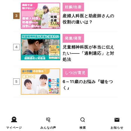
妊娠/出産
産婦人科医と助産師さんの
3
役割の違いは？
発達/発育
児童精神科医が本当に伝え
4
たい――「過剰適応」と対
処法
しつけ/育児
6～11歳のお悩み『嘘をつ
5
く』
マイページ
みんなの声
検索
お知らせ