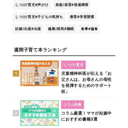
しつけ/育児
#声がけ
発達/発育
#発達障害
しつけ/育児
#子どもの気持ち
教育
#学習習慣
妊娠/出産
#出産
健康/病気
#睡眠
食事
#偏食
週間子育て本ランキング
しつけ/育児
児童精神科医が伝える「お
1
父さんは、お母さんの母性
を発揮するためのサポート
役」
コラム特集
コラム厳選！ママが妊娠中
2
におすすめ書籍3選