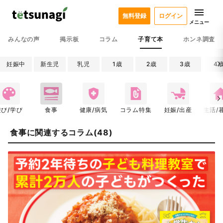
無料登録
ログイン
メニュー
みんなの声
掲示板
コラム
子育て本
ホンネ調査
妊娠中
新生児
乳児
1歳
2歳
3歳
4
遊び/学び
食事
健康/病気
コラム特集
妊娠/出産
生活/
食事に関連するコラム(48)