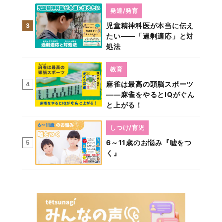
発達/発育
児童精神科医が本当に伝え
3
たい――「過剰適応」と対
処法
教育
麻雀は最高の頭脳スポーツ
4
――麻雀をやるとIQがぐん
と上がる！
しつけ/育児
6～11歳のお悩み『嘘をつ
5
く』