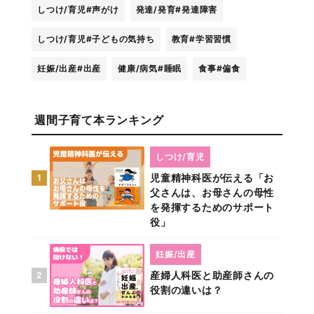
しつけ/育児
#声がけ
発達/発育
#発達障害
しつけ/育児
#子どもの気持ち
教育
#学習習慣
妊娠/出産
#出産
健康/病気
#睡眠
食事
#偏食
週間子育て本ランキング
しつけ/育児
児童精神科医が伝える「お
1
父さんは、お母さんの母性
を発揮するためのサポート
役」
妊娠/出産
産婦人科医と助産師さんの
2
役割の違いは？