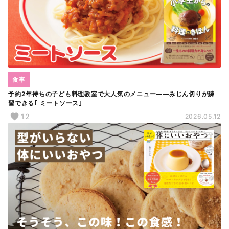
食事
予約2年待ちの子ども料理教室で大人気のメニュー――みじん切りが練
習できる｢ ミートソース｣
12
2026.05.12