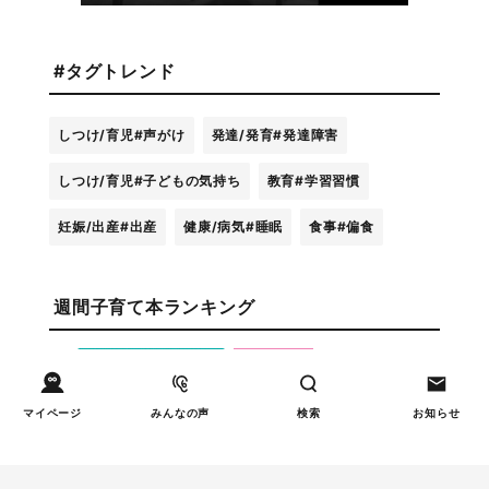
#タグトレンド
しつけ/育児
#声がけ
発達/発育
#発達障害
しつけ/育児
#子どもの気持ち
教育
#学習習慣
妊娠/出産
#出産
健康/病気
#睡眠
食事
#偏食
週間子育て本ランキング
発達/発育
児童精神科医が本当に伝え
1
マイページ
みんなの声
検索
お知らせ
たい――「過剰適応」と対
処法