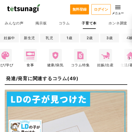
無料登録
ログイン
メニュー
みんなの声
掲示板
コラム
子育て本
ホンネ調査
妊娠中
新生児
乳児
1歳
2歳
3歳
4
遊び/学び
食事
健康/病気
コラム特集
妊娠/出産
生活/
発達/発育に関連するコラム(49)