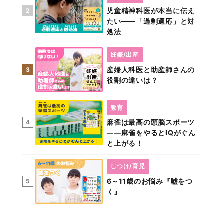
児童精神科医が本当に伝え
2
たい――「過剰適応」と対
処法
妊娠/出産
産婦人科医と助産師さんの
3
役割の違いは？
教育
麻雀は最高の頭脳スポーツ
4
――麻雀をやるとIQがぐん
と上がる！
しつけ/育児
6～11歳のお悩み『嘘をつ
5
く』