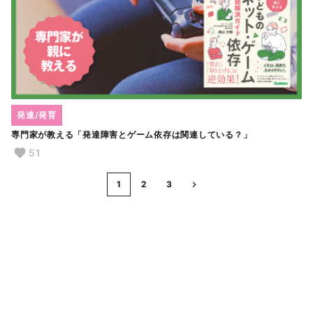
発達/発育
専門家が教える「発達障害とゲーム依存は関連している？」
51
1
2
3