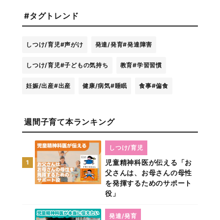
#タグトレンド
しつけ/育児
#声がけ
発達/発育
#発達障害
しつけ/育児
#子どもの気持ち
教育
#学習習慣
妊娠/出産
#出産
健康/病気
#睡眠
食事
#偏食
週間子育て本ランキング
しつけ/育児
児童精神科医が伝える「お
1
父さんは、お母さんの母性
を発揮するためのサポート
役」
発達/発育