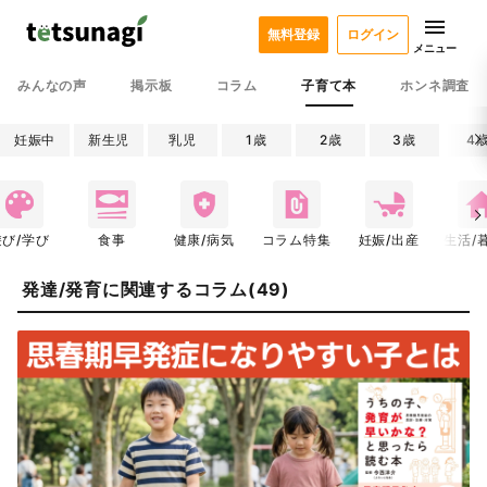
無料登録
ログイン
メニュー
みんなの声
掲示板
コラム
子育て本
ホンネ調査
妊娠中
新生児
乳児
1歳
2歳
3歳
4
遊び/学び
食事
健康/病気
コラム特集
妊娠/出産
生活/
発達/発育に関連するコラム(49)