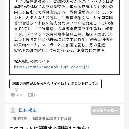
「化け猫家庭教師」。21歳の時のムンバイ〜パリ間自動
車旅行の体験により意識変換。単なる成績よりも能力の
向上を目指して教育実践する。教育環境設定コンサルタ
ント。カタカムナ音読法、抽象構成作文法、サイコロ暗
算学習法など多数の能力開発メソッドを開発してその効
果を実証。「音読道場」指導者養成講座主任講師。教育
作家。ブイネット教育相談事務所主宰。趣味は焚き火と
温泉と良景旅行と花卉栽培と文学と哲学。好物は柑橘系
の果物とイカ。マーラーと抽象画を愛し、月の遠近
WAVEの研究家としても知られる。東京吉祥寺在住。
松永暢史公式サイト
https://matsunaganobufumi.edorg.jp/
記事の内容がよかったら「イイね！」ボタンを押してね
44
0
松永 暢史
著者をフォロー
「音読道場」指導者養成講座主任講師 。
このコラムに関連する書籍はこちら！