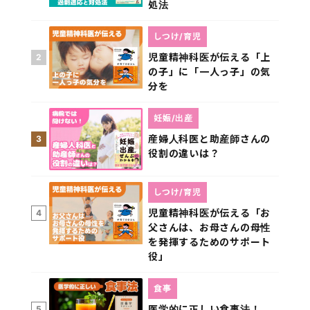
処法
しつけ/育児
児童精神科医が伝える「上
2
の子」に「一人っ子」の気
分を
妊娠/出産
産婦人科医と助産師さんの
3
役割の違いは？
しつけ/育児
児童精神科医が伝える「お
4
父さんは、お母さんの母性
を発揮するためのサポート
役」
食事
医学的に正しい食事法！
5