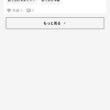
おでかけ
#ダイソー
おでかけ
#車
しい年頃なのか、息子の性格がキテレツなのか…
まぁ無駄にもならんしな。と買ってみたんだけど
まぁ旦那がキテレツだから少なからず…
良いかも!!
共感
0
0
ネットで調べたら
内装劣化を防ぐ効果もあるらしいけど
もっと見る
なんせハンドルの熱さが全然違った‼‼笑
熱くて握れないときあるし
昔と暑さも違うもんね。
私と同じようにサンシェードデビューしてる人
多いかもなー笑
そしてトイストーリー柄可愛い。笑
結局、柄が可愛いから買った説はある。笑