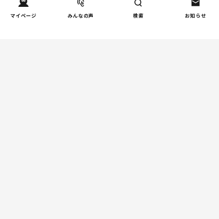
マイページ
みんなの声
検索
お知らせ
Tweets by tetsunagi_pj
あなたにおすすめのコラム
親子関係
【掲示板の声×公認心理師】
「限界」「一人になりたい」
「消えたい」―― 追い詰められ
る親の心理と、その前にできる
こと
教育
周りの教育熱に流されない！我
が家だけの「潰れない」ルート