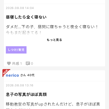
2026.08.08 14:04
昼寝したら全く寝ない
ダメだ…下の子、昼間に寝ちゃうと夜全く寝ない！
今もまだ起きてる！
もっと見る
こりゃもう昼間は寝かせないでノンストップで風呂
入れるまで走り続けないと。。
しつけ/育児
共感
1
0
nerico
さん
40代
2026.08.08 13:16
息子の写真がほぼ真顔
移動教室の写真がupされたんだけど、息子がほぼ真