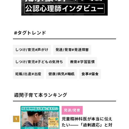
#タグトレンド
しつけ/育児
#声がけ
発達/発育
#発達障害
しつけ/育児
#子どもの気持ち
教育
#学習習慣
妊娠/出産
#出産
健康/病気
#睡眠
食事
#偏食
週間子育て本ランキング
発達/発育
児童精神科医が本当に伝え
1
たい――「過剰適応」と対