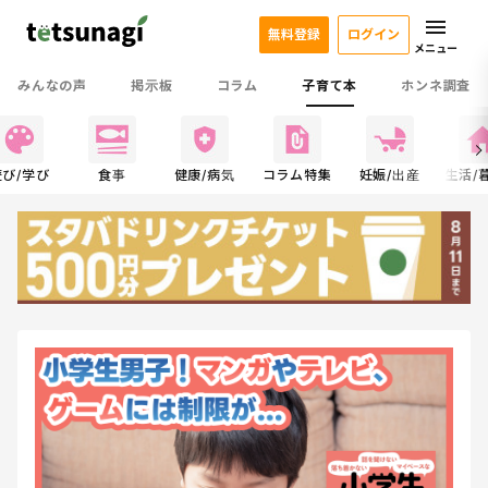
無料登録
ログイン
メニュー
みんなの声
掲示板
コラム
子育て本
ホンネ調査
遊び/学び
食事
健康/病気
コラム特集
妊娠/出産
生活/