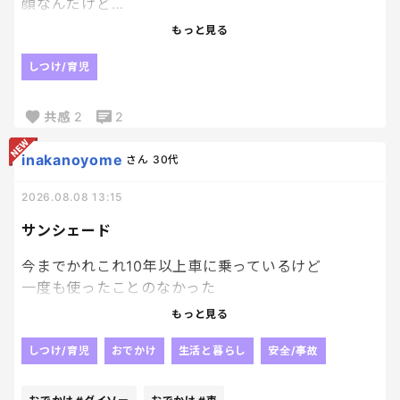
顔なんだけど…
最近、友達と野球行った写真もそうなんだけど、楽
もっと見る
しくなかった？？？ってくらい真顔。
しつけ/育児
他のみんなは笑顔なのに、てか小5の時は笑っている
写真も多かったのに、なぜ？？
共感
2
2
なんで？って聞いたら、
inakanoyome
さん
30代
「だってこの暑いのに外で活動させられてさ…」
2026.08.08 13:15
サンシェード
だって。
今までかれこれ10年以上車に乗っているけど
はい？？？？？
一度も使ったことのなかった
サンシェードを初めて買った。
もっと見る
あんたおじいちゃんか？？まだ12歳だよね？
ダイソーに寄ったときに
移動教室ってそういうもんなんだよ！！！
トイストーリー柄のサンシェードを
しつけ/育児
おでかけ
生活と暮らし
安全/事故
トイストーリー大好き娘が見つけて
友達とは楽しかったよと言うんだけど、なーんか難
買って――!‼ってなって、