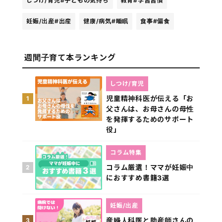
しつけ/育児
#子どもの気持ち
教育
#学習習慣
妊娠/出産
#出産
健康/病気
#睡眠
食事
#偏食
週間子育て本ランキング
しつけ/育児
児童精神科医が伝える「お
1
父さんは、お母さんの母性
を発揮するためのサポート
役」
コラム特集
コラム厳選！ママが妊娠中
2
におすすめ書籍3選
妊娠/出産
産婦人科医と助産師さんの
3