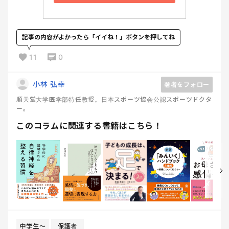
記事の内容がよかったら「イイね！」ボタンを押してね
11
0
小林 弘幸
著者をフォロー
順天堂大学医学部特任教授。日本スポーツ協会公認スポーツドクタ
ー。
このコラムに関連する書籍はこちら！
中学生〜
保護者