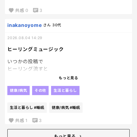
お好きな飲み物どうぞ
だけど、
共感
0
3
ホットドリンクなし。
お湯でもいい。
inakanoyome
さん
30代
ホットをくれ。笑
ギラギラ太陽出てる
2026.08.04 14:29
外に行きたいくらいだ。
ヒーリングミュージック
スタッフさん
チラチラ長袖だもんね。
いつかの投稿で
だったら設定上げようよ………。
ヒーリング流すと
お子さんの
もっと見る
寝かしつけが早いというのを
見てから、
健康/病気
その他
生活と暮らし
スマホで
不眠向けの
生活と暮らし
#睡眠
健康/病気
#睡眠
ヒーリングミュージック
ってのを検索して
共感
1
3
流してみてるんだけど、
私が無きゃ寝られなくなった。笑
もっと見る