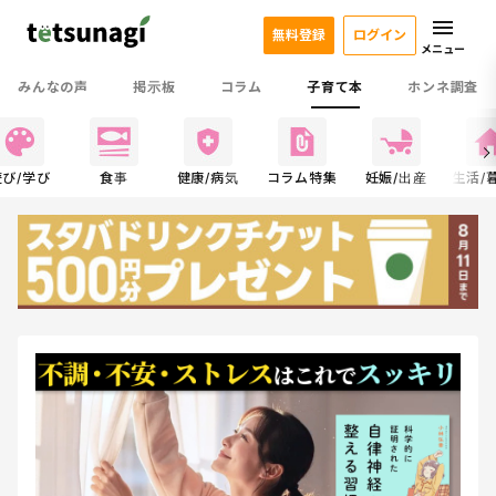
無料登録
ログイン
メニュー
みんなの声
掲示板
コラム
子育て本
ホンネ調査
遊び/学び
食事
健康/病気
コラム特集
妊娠/出産
生活/