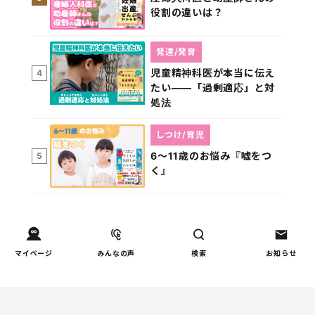
役割の違いは？
発達/発育
児童精神科医が本当に伝え
4
たい――「過剰適応」と対
処法
しつけ/育児
6～11歳のお悩み『嘘をつ
5
く』
マイページ
みんなの声
検索
お知らせ