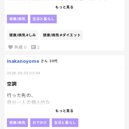
ぃ！！ってなる。笑
もっと見る
ダイエットしようと思っても、
健康/病気
生活と暮らし
美味しい物を見ると誘惑に負けちゃいそうになって
辛いぜ〜
健康/病気
#しみ
健康/病気
#ダイエット
無理して我慢するより、楽しみながら続ける方が自
共感
0
2
分には合ってる気がするんだけどな〜
inakanoyome
さん
30代
2026.08.05 03:04
空調
行った先の、
自分一人の個人的な
暑い寒いでどーにもできない
もっと見る
この空調、つらいー。
ずっと鳥肌でやんす。
健康/病気
おでかけ
生活と暮らし