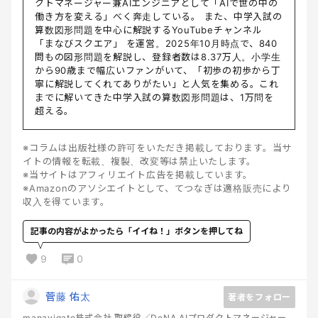
クトマネージャー兼AIエンジニアとして「AIで世の中の
働き方を変える」べく奔走している。 また、中学入試の
算数図形問題を中心に解説するYouTubeチャンネル
「まなびスクエア」 を運営。2025年10月時点で、840
問もの図形問題を解説し、登録者数は8.37万人。小学生
から90歳まで幅広いファンがいて、「初歩の初歩から丁
寧に解説してくれてありがたい」と人気を集める。これ
までに解いてきた中学入試の算数図形問題は、1万問を
超える。
※コラムは出版社様の許可をいただき掲載しております。当サ
イトの情報を転載、複製、改変等は禁止いたします。
※当サイトはアフィリエイト広告を掲載しています。
※Amazonのアソシエイトとして、てつなぎは適格販売により
収入を得ています。
記事の内容がよかったら「イイね！」ボタンを押してね
9
0
菅藤 佑太
著者をフォロー
manavigate株式会社 取締役／DeNA AIプロダクトマネージャー