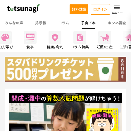
無料登録
ログイン
メニュー
みんなの声
掲示板
コラム
子育て本
ホンネ調査
遊び/学び
食事
健康/病気
コラム特集
妊娠/出産
生活/