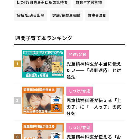
しつけ/育児
#子どもの気持ち
教育
#学習習慣
妊娠/出産
#出産
健康/病気
#睡眠
食事
#偏食
週間子育て本ランキング
発達/発育
児童精神科医が本当に伝え
1
たい――「過剰適応」と対
処法
しつけ/育児
児童精神科医が伝える「上
2
の子」に「一人っ子」の気
分を
しつけ/育児
児童精神科医が伝える「お
3