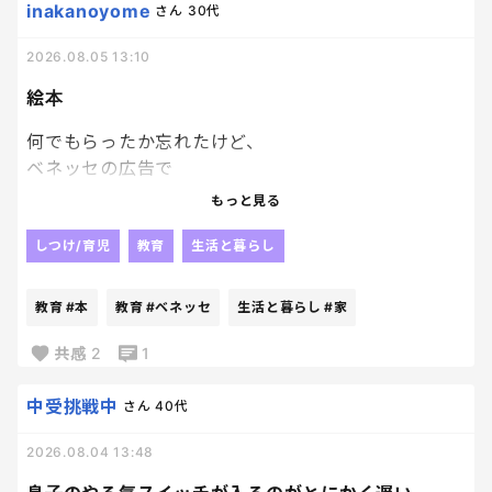
inakanoyome
さん
30代
2026.08.05 13:10
絵本
何でもらったか忘れたけど、
ベネッセの広告で
絵本を応募者家族
もっと見る
子供一人につき１冊プレゼントっていうのがあって、
どうせぺらっぺらの本が届くんだろうな、
しつけ/育児
教育
生活と暮らし
とも思いつつ、
絵本大好き人間の長男にと、
教育
#本
教育
#ベネッセ
生活と暮らし
#家
兄妹分の計３冊申し込んでおいたんだけど、
ちょっと想定外にちゃんとした本届いてびっくり。
共感
2
1
笑
ていうか普通の本！
中受挑戦中
さん
40代
それなりに種類もあるなかで選べて、
2026.08.04 13:48
Ｗ抽選付のものだったんだけど、
あまりにちゃんとした本届いたから、