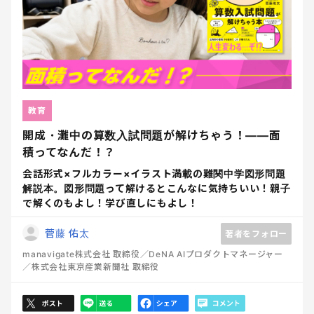
教育
開成・灘中の算数入試問題が解けちゃう！――面
積ってなんだ！？
会話形式×フルカラー×イラスト満載の難関中学図形問題
解説本。図形問題って解けるとこんなに気持ちいい！親子
で解くのもよし！学び直しにもよし！
菅藤 佑太
著者をフォロー
manavigate株式会社 取締役／DeNA AIプロダクトマネージャー
／株式会社東京産業新聞社 取締役