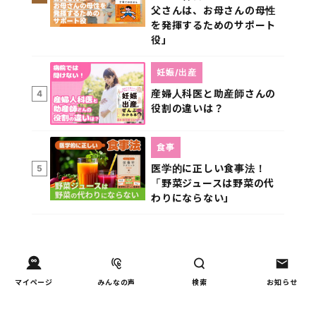
父さんは、お母さんの母性
を発揮するためのサポート
役」
妊娠/出産
産婦人科医と助産師さんの
4
役割の違いは？
食事
医学的に正しい食事法！
5
「野菜ジュースは野菜の代
わりにならない」
マイページ
みんなの声
検索
お知らせ