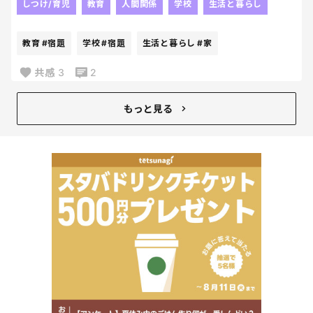
じゃないかなぁ～って思っていた通り、
しつけ/育児
教育
人間関係
学校
生活と暮らし
他の子が持ち帰っていて、
2日後に
教育
#宿題
学校
#宿題
生活と暮らし
#家
なんか入ってた。って持ってきたらしい。
毎日荷物開けないパターンね！？笑
共感
3
2
戻ってきたことが何よりだから
良いんだけどね！！
もっと見る
我が家ってましたようーーーー。笑
なんでも再確認は大事！！