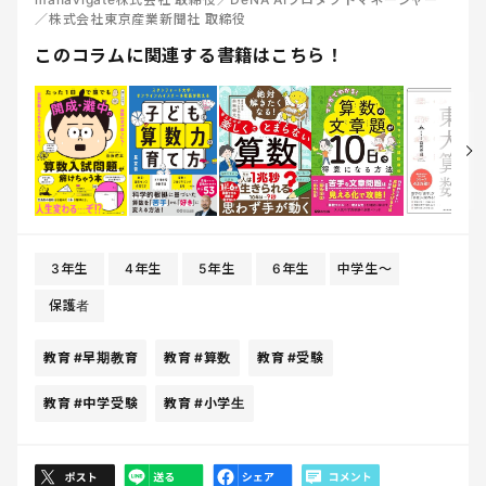
／株式会社東京産業新聞社 取締役
このコラムに関連する書籍はこちら！
3年生
4年生
5年生
6年生
中学生〜
保護者
教育
#早期教育
教育
#算数
教育
#受験
教育
#中学受験
教育
#小学生