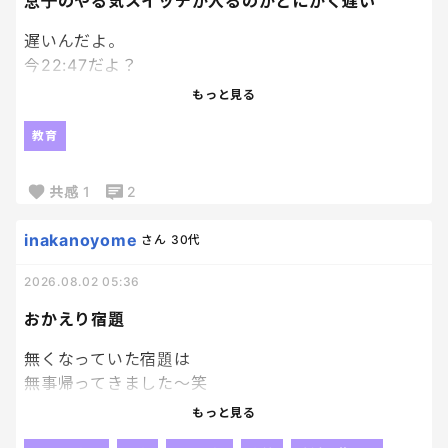
息子のやる気スイッチが入るのがとにかく遅い
もうそっちの抽選外れても満足。笑
遅いんだよ。
今22:47だよ？
エンジンかかり始めたのが22時過ぎってなんなん。
もっと見る
模試の解き直ししてるのはえらいよ！
教育
私が何回も日頃から言って、やっとやってくれたか！
って嬉しいよ！？
共感
1
2
でもね、時間見て？
inakanoyome
さん
30代
パワプロやってる場合ちゃうかったよね？
2026.08.02 05:36
私のゴールデンタイムが削られていくーー泣
おかえり宿題
無くなっていた宿題は
無事帰ってきました～笑
やっぱり人の「見た」とか
もっと見る
そういうのって当てにならないよね😂