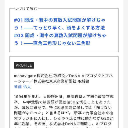
つづけて読む
#01 開成・灘中の算数入試問題が解けちゃ
う！――てっとり早く、頭をよくする方法
#03 開成・灘中の算数入試問題が解けちゃ
う！――直角三角形じゃない三角形
PROFILE
manavigate株式会社 取締役／DeNA AIプロダクトマネ
ージャー／株式会社東京産業新聞社 取締役
菅藤 佑太
1994年生まれ。大阪府出身。慶應義塾大学総合政策学部
卒。 中学受験では国語が偏差値50を切ることもあった
が、算数は得意で、特に図形問題に関しては「解けない
問題がなかった」と言えるほど。 新卒で有限会社未来検
索ブラジルに入社し、ひろゆき氏と共に働きながら2021
年に起業。その後、株式会社DeNAに転職し、AIプロダ