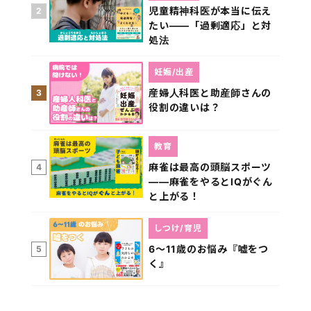
児童精神科医が本当に伝え
2
たい――「過剰適応」と対
処法
妊娠/出産
産婦人科医と助産師さんの
3
役割の違いは？
教育
麻雀は最高の頭脳スポーツ
4
――麻雀をやるとIQがぐん
と上がる！
しつけ/育児
6～11歳のお悩み『嘘をつ
5
く』