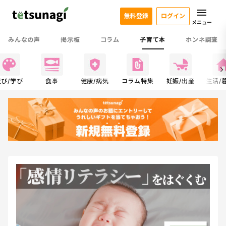
無料登録
ログイン
メニュー
みんなの声
掲示板
コラム
子育て本
ホンネ調査
遊び/学び
食事
健康/病気
コラム特集
妊娠/出産
生活/