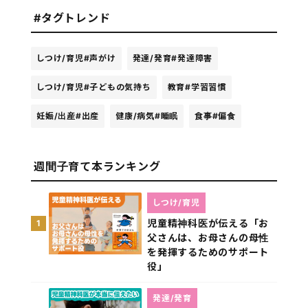
#タグトレンド
しつけ/育児
#声がけ
発達/発育
#発達障害
しつけ/育児
#子どもの気持ち
教育
#学習習慣
妊娠/出産
#出産
健康/病気
#睡眠
食事
#偏食
週間子育て本ランキング
しつけ/育児
児童精神科医が伝える「お
1
父さんは、お母さんの母性
を発揮するためのサポート
役」
発達/発育