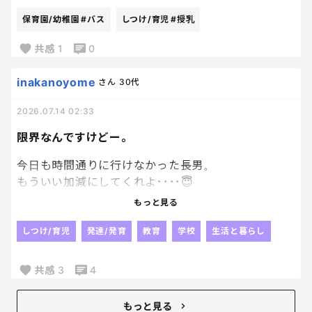
いをプルプル 優しいねーと思いながらも次男のヨ
保育園/幼稚園
#バス
しつけ/育児
#授乳
ダレでおっぱいヌルヌル 次男の授乳終わったら今
度は長男が鷲掴みしてプルンプルンさせて遊びま
共感
1
0
す すっごい刺激だけど全部受け入れてクッタクタに
なってぶっ倒れてます 喝を下さい！
inakanoyome
さん
30代
2026.07.14 02:33
限界なんですけどー。
今日も時間通りに行けなかった長男。
もういい加減にしてくれよ････😇
時間には間に合ってるのに、
もっと見る
集合場所に行かないってなによ。
集団登校が嫌なら嫌で良いって
しつけ/育児
発達/発育
教育
学校
生活と暮らし
言ってんのに
行くって言ってたのは君よね？？？
共感
3
4
時間に間に合うように必死になる
こっちの身にもなれや。
もっと見る