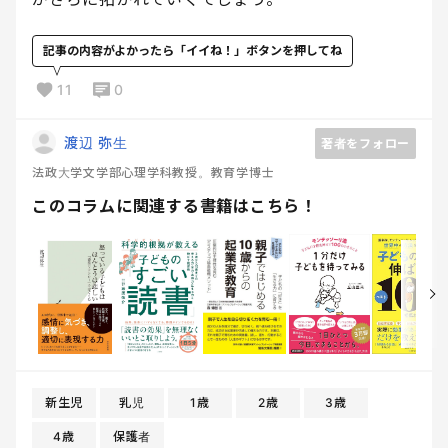
記事の内容がよかったら「イイね！」ボタンを押してね
11
0
渡辺 弥生
著者をフォロー
法政大学文学部心理学科教授。教育学博士
このコラムに関連する書籍はこちら！
新生児
乳児
1歳
2歳
3歳
4歳
保護者