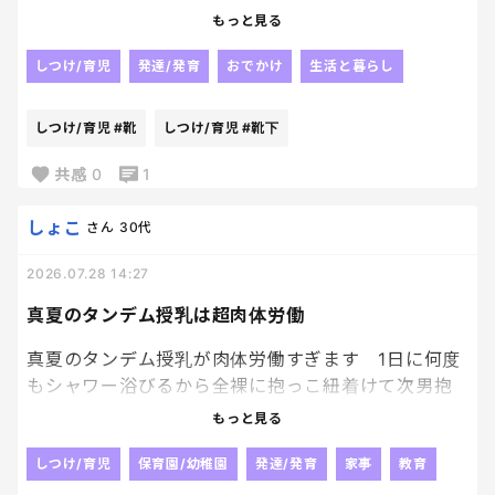
履かせるとき
もっと見る
伸ばして履かせるから
気づきにくいんだけど、
しつけ/育児
発達/発育
おでかけ
生活と暮らし
末子が履いている靴下の
かかとの位置が
しつけ/育児
#靴
しつけ/育児
#靴下
どう見てもおかしい。笑笑
末子お気に入りの靴下だったから
共感
0
1
当たり前ように
考えもせず
しょこ
さん
30代
毎日履かせてきてたけど
2026.07.28 14:27
足のサイズも大きくなってるに
決まってるーーーー笑
真夏のタンデム授乳は超肉体労働
今日でさよならだねぇ🥹
たっぷり汚せ！！笑
真夏のタンデム授乳が肉体労働すぎます 1日に何度
もシャワー浴びるから全裸に抱っこ紐着けて次男抱
いてその上からバスローブ一枚羽織って 次男は飲み
もっと見る
っぷりが凄くてまだ足りないよーと飲んでる口の中に
手を突っ込んで乳頭を突いて催促 同時に長男は乳
しつけ/育児
保育園/幼稚園
発達/発育
家事
教育
搾りみたいに次男の授乳を手伝う形で横からおっぱ