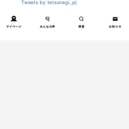
Tweets by tetsunagi_pj
あなたにおすすめのコラム
マイページ
みんなの声
検索
お知らせ
親子関係
【掲示板の声×公認心理師】
「限界」「一人になりたい」
「消えたい」―― 追い詰められ
る親の心理と、その前にできる
こと
教育
周りの教育熱に流されない！我
が家だけの「潰れない」ルート
の選び方
健康/病気
「子どもの心の不調かも？」と