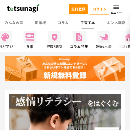
無料登録
ログイン
メニュー
みんなの声
掲示板
コラム
子育て本
ホンネ調査
遊び/学び
食事
健康/病気
コラム特集
妊娠/出産
生活/