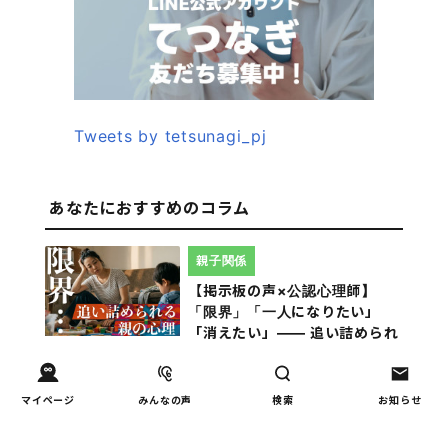
Tweets by tetsunagi_pj
あなたにおすすめのコラム
親子関係
【掲示板の声×公認心理師】
「限界」「一人になりたい」
「消えたい」―― 追い詰められ
る親の心理と、その前にできる
こと
マイページ
みんなの声
検索
お知らせ
教育