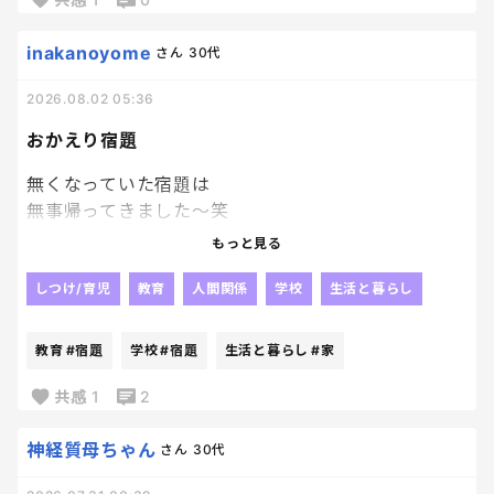
もうすでに何をやるか決まっている方は教えてくださ
い🥹🥹
inakanoyome
さん
30代
2026.08.02 05:36
おかえり宿題
無くなっていた宿題は
無事帰ってきました～笑
やっぱり人の「見た」とか
もっと見る
そういうのって当てにならないよね😂
じゃないかなぁ～って思っていた通り、
しつけ/育児
教育
人間関係
学校
生活と暮らし
他の子が持ち帰っていて、
2日後に
教育
#宿題
学校
#宿題
生活と暮らし
#家
なんか入ってた。って持ってきたらしい。
毎日荷物開けないパターンね！？笑
共感
1
2
戻ってきたことが何よりだから
良いんだけどね！！
神経質母ちゃん
さん
30代
我が家ってましたようーーーー。笑