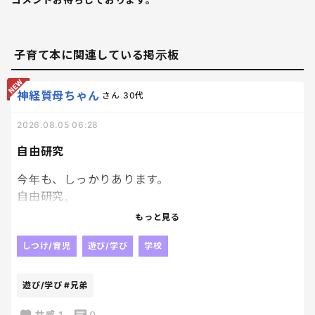
子育て本に関連している掲示板
神経質母ちゃん
さん
30代
2026.08.05 06:28
自由研究
今年も、しっかりあります。
自由研究。
去年は、兄弟揃ってアリの巣がどのように作られる
もっと見る
か。アリの生態について調べました！！
しつけ/育児
遊び/学び
学校
今年はどうしようか、、、
遊び/学び
#兄弟
皆さんのお子さんは、自由研究ありますか？？🥹
共感
1
0