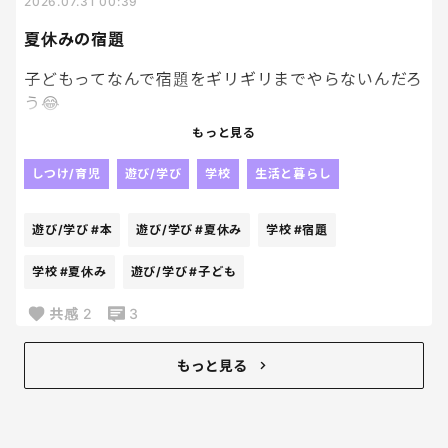
2026.07.31 00:39
なんでも再確認は大事！！
夏休みの宿題
子どもってなんで宿題をギリギリまでやらないんだろ
う😂
もっと見る
もっと早く終わらせれば遊ぶ時間も増えるのにって
思うんだけど、
しつけ/育児
遊び/学び
学校
生活と暮らし
本人はまだ大丈夫って余裕そうだしね。
遊び/学び
#本
遊び/学び
#夏休み
学校
#宿題
結局最後は私まで一緒に焦る🥹
学校
#夏休み
遊び/学び
#子ども
何回同じことを繰り返しても学ばないのが不思議な
共感
2
3
んだけど😂
みんなのお子さんはコツコツやるタイプ？
もっと見る
それとも最後に追い込むタイプ？
一緒に人が多かったら安心だわ。笑