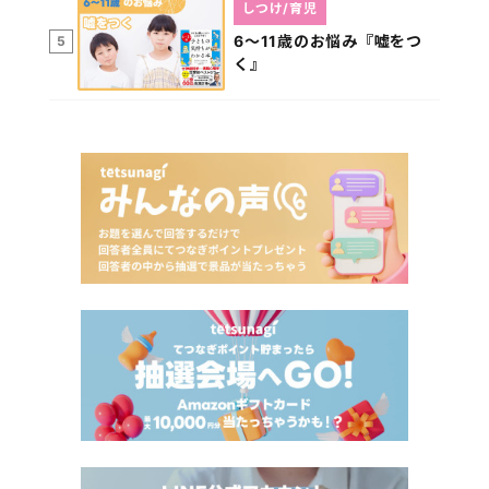
しつけ/育児
6～11歳のお悩み『嘘をつ
5
く』