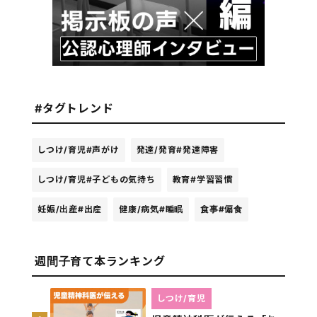
#タグトレンド
しつけ/育児
#声がけ
発達/発育
#発達障害
しつけ/育児
#子どもの気持ち
教育
#学習習慣
妊娠/出産
#出産
健康/病気
#睡眠
食事
#偏食
週間子育て本ランキング
しつけ/育児