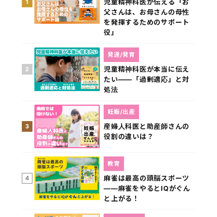
児童精神科医が伝える「お
1
父さんは、お母さんの母性
を発揮するためのサポート
役」
発達/発育
児童精神科医が本当に伝え
2
たい――「過剰適応」と対
処法
妊娠/出産
産婦人科医と助産師さんの
3
役割の違いは？
教育
麻雀は最高の頭脳スポーツ
4
――麻雀をやるとIQがぐん
と上がる！