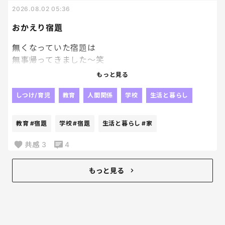
2026.08.02 05:36
私のゴールデンタイムが削られていくーー泣
おかえり宿題
無くなっていた宿題は
無事帰ってきました～笑
やっぱり人の「見た」とか
もっと見る
そういうのって当てにならないよね😂
じゃないかなぁ～って思っていた通り、
しつけ/育児
教育
人間関係
学校
生活と暮らし
他の子が持ち帰っていて、
2日後に
教育
#宿題
学校
#宿題
生活と暮らし
#家
なんか入ってた。って持ってきたらしい。
毎日荷物開けないパターンね！？笑
共感
3
4
戻ってきたことが何よりだから
良いんだけどね！！
もっと見る
我が家ってましたようーーーー。笑
なんでも再確認は大事！！