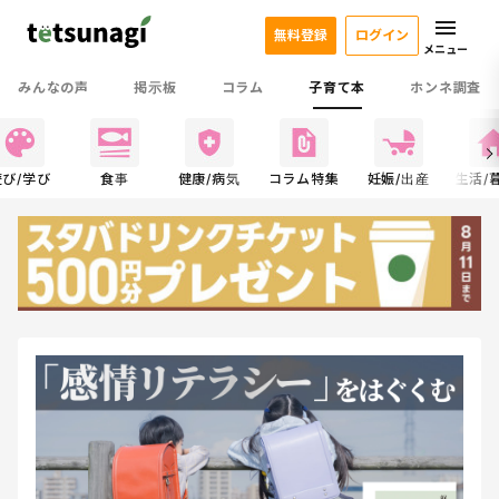
無料登録
ログイン
メニュー
みんなの声
掲示板
コラム
子育て本
ホンネ調査
遊び/学び
食事
健康/病気
コラム特集
妊娠/出産
生活/