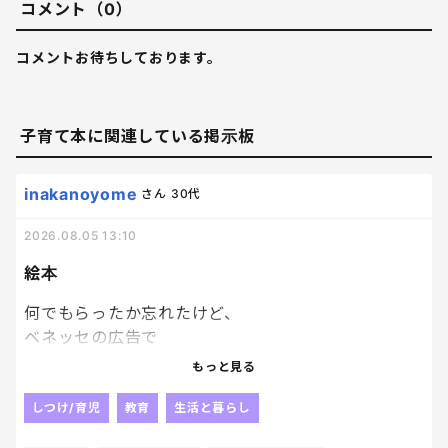
コメント（0）
コメントお待ちしております。
子育て本に関連している掲示板
inakanoyome
さん
30代
2026.08.05 13:10
絵本
何でもらったか忘れたけど、
ベネッセの広告で
絵本を応募者家族
もっと見る
子供一人につき１冊プレゼントっていうのがあって、
どうせぺらっぺらの本が届くんだろうな、
しつけ/育児
教育
生活と暮らし
とも思いつつ、