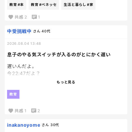
絵本大好き人間の長男にと、
教育
#本
教育
#ベネッセ
生活と暮らし
#家
兄妹分の計３冊申し込んでおいたんだけど、
ちょっと想定外にちゃんとした本届いてびっくり。
共感
2
1
笑
ていうか普通の本！
中受挑戦中
さん
40代
それなりに種類もあるなかで選べて、
2026.08.04 13:48
Ｗ抽選付のものだったんだけど、
あまりにちゃんとした本届いたから、
息子のやる気スイッチが入るのがとにかく遅い
もうそっちの抽選外れても満足。笑
遅いんだよ。
今22:47だよ？
エンジンかかり始めたのが22時過ぎってなんなん。
もっと見る
模試の解き直ししてるのはえらいよ！
教育
私が何回も日頃から言って、やっとやってくれたか！
って嬉しいよ！？
共感
1
2
でもね、時間見て？
inakanoyome
さん
30代
パワプロやってる場合ちゃうかったよね？