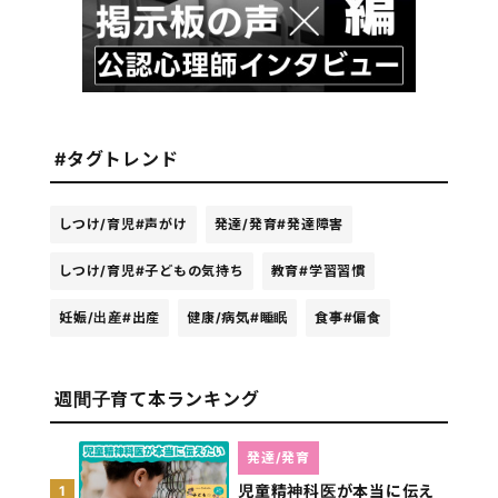
#タグトレンド
しつけ/育児
#声がけ
発達/発育
#発達障害
しつけ/育児
#子どもの気持ち
教育
#学習習慣
妊娠/出産
#出産
健康/病気
#睡眠
食事
#偏食
週間子育て本ランキング
発達/発育
児童精神科医が本当に伝え
1