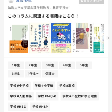
渡辺 弥生
著者をフォロー
法政大学文学部心理学科教授。教育学博士
このコラムに関連する書籍はこちら！
1年生
2年生
3年生
4年生
5年生
6年生
中学生〜
保護者
学校
#中学校
学校
#小学校
学校
#高校
学校
#人間関係
学校
#いじめ
学校
#不登校になる理由
学校
#HSC
学校
#HSP