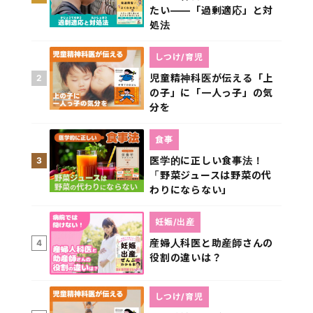
たい――「過剰適応」と対
処法
しつけ/育児
児童精神科医が伝える「上
2
の子」に「一人っ子」の気
分を
食事
医学的に正しい食事法！
3
「野菜ジュースは野菜の代
わりにならない」
妊娠/出産
産婦人科医と助産師さんの
4
役割の違いは？
しつけ/育児