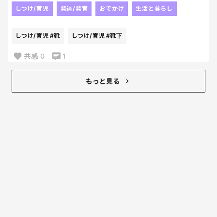
一度もぶつかることなく今日を終えられて
気づきにくいんだけど、
しつけ/育児
発達/発育
おでかけ
生活と暮らし
今日のご飯は一段と美味しかった✨😂✨
末子が履いている靴下の
そして今日の長男の日記は
かかとの位置が
しつけ/育児
#靴
しつけ/育児
#靴下
私とおでかけしたことを書いてくれて。
どう見てもおかしい。笑笑
それがまた何よりものご褒美。
末子お気に入りの靴下だったから
共感
0
1
当たり前ように
考えもせず
もっと見る
毎日履かせてきてたけど
足のサイズも大きくなってるに
決まってるーーーー笑
今日でさよならだねぇ🥹
たっぷり汚せ！！笑