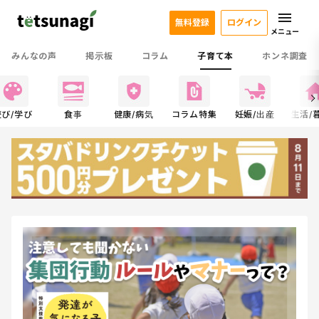
無料登録
ログイン
メニュー
みんなの声
掲示板
コラム
子育て本
ホンネ調査
遊び/学び
食事
健康/病気
コラム特集
妊娠/出産
生活/