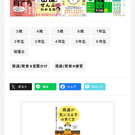
3歳
4歳
5歳
6歳
1年生
2年生
3年生
4年生
5年生
6年生
保護者
発達/発育
#言葉かけ
発達/発育
#療育