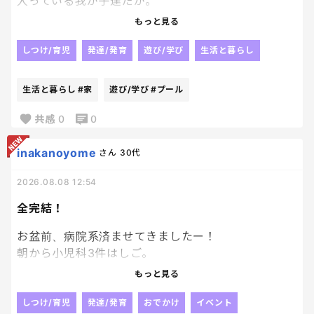
入っている我が子達だが。
もっと見る
末っ子。
水に顔をつけるくらいで精一杯だったのに、いつの
しつけ/育児
発達/発育
遊び/学び
生活と暮らし
まにか頭まで入れる様になって、今はばた足して泳げ
るようになった。笑
生活と暮らし
#家
遊び/学び
#プール
水泳習ってるわけでもないのに、私が簡単に教えた
共感
0
0
事をすぐ習得してるのすごい！笑
inakanoyome
さん
30代
でかいプール購入の件で旦那ともめたけど、結果よ
2026.08.08 12:54
かったかもなぁ。笑
全完結！
お盆前、病院系済ませてきましたー！
朝から小児科3件はしご。
一つは想定外。
もっと見る
既に盆休み。笑
なんか工事も兼ねて長期の休みになってた‥
しつけ/育児
発達/発育
おでかけ
イベント