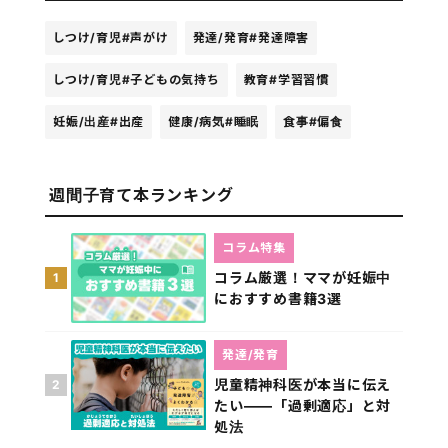
しつけ/育児
#声がけ
発達/発育
#発達障害
しつけ/育児
#子どもの気持ち
教育
#学習習慣
妊娠/出産
#出産
健康/病気
#睡眠
食事
#偏食
週間子育て本ランキング
コラム特集
コラム厳選！ママが妊娠中
1
におすすめ書籍3選
発達/発育
児童精神科医が本当に伝え
2
たい――「過剰適応」と対
処法