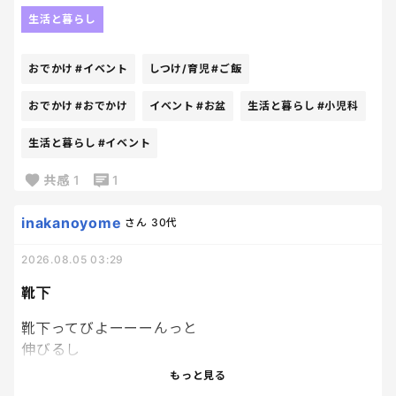
とまぁガクッもあったけど
生活と暮らし
済ませたいことは全部済ませられて
めっちゃスッキリ。
おでかけ
#イベント
しつけ/育児
#ご飯
あとは盆中に
子供たちが想定外の熱を出しませんように!!
おでかけ
#おでかけ
イベント
#お盆
生活と暮らし
#小児科
今日済ませてきたのは
全部長男関連だったから
生活と暮らし
#イベント
朝からずーーーっと２人。
午後に入れていた予定も長男とのイベント参加。
共感
1
1
なんかめっちゃ久しぶりに
こんなに２人で過ごしたけど
inakanoyome
さん
30代
驚くくらい甘えてきて
2026.08.05 03:29
なんか、、、、、なんとも言えない気持ちになった
🥹
靴下
ほんと、普段の反抗が
甘えたいだけなのかなって思うと
靴下ってびよーーーんっと
嬉しさ爆誕と同じくらい
伸びるし
あの時間をむなしく感じて。
履かせるとき
もっと見る
でも、楽しかったね‼‼って
伸ばして履かせるから