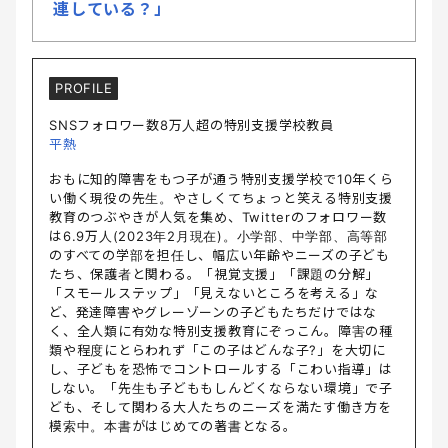
連している？」
PROFILE
SNSフォロワー数8万人超の特別支援学校教員
平熱
おもに知的障害をもつ子が通う特別支援学校で10年くら
い働く現役の先生。やさしくてちょっと笑える特別支援
教育のつぶやきが人気を集め、Twitterのフォロワー数
は6.9万人(2023年2月現在)。小学部、中学部、高等部
のすべての学部を担任し、幅広い年齢やニーズの子ども
たち、保護者と関わる。「視覚支援」「課題の分解」
「スモールステップ」「見えないところを考える」な
ど、発達障害やグレーゾーンの子どもたちだけではな
く、全人類に有効な特別支援教育にぞっこん。障害の種
類や程度にとらわれず「この子はどんな子?」を大切に
し、子どもを恐怖でコントロールする「こわい指導」は
しない。「先生も子どももしんどくならない環境」で子
ども、そして関わる大人たちのニーズを満たす働き方を
模索中。本書がはじめての著書となる。