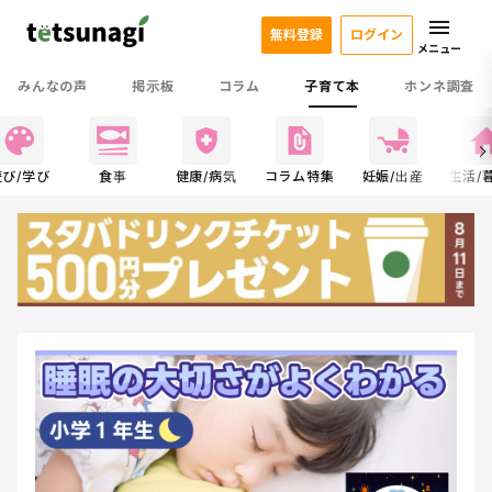
無料登録
ログイン
メニュー
みんなの声
掲示板
コラム
子育て本
ホンネ調査
遊び/学び
食事
健康/病気
コラム特集
妊娠/出産
生活/