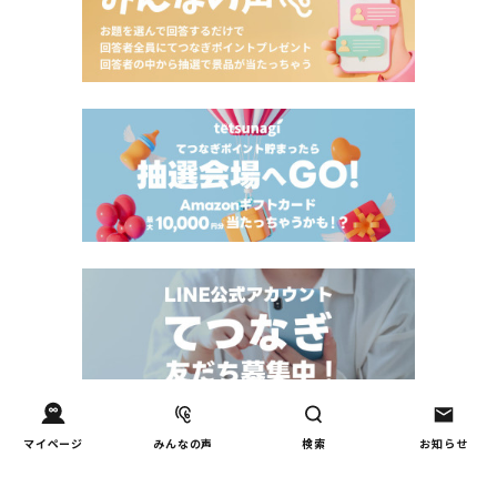
Tweets by tetsunagi_pj
マイページ
みんなの声
検索
お知らせ