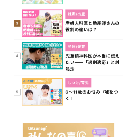
妊娠/出産
産婦人科医と助産師さんの
3
役割の違いは？
発達/発育
児童精神科医が本当に伝え
4
たい――「過剰適応」と対
処法
しつけ/育児
6～11歳のお悩み『嘘をつ
5
く』