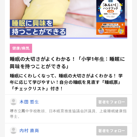
健康/病気
睡眠の大切さがよくわかる！「小学1年生：睡眠に
興味を持つことができる」
睡眠にくわしくなって、睡眠の大切さがよくわかる！ 学
年に応じて学びやすい！自分の睡眠を見直す「睡眠票」
「チェックリスト」付き！
木田 哲生
著者をフォロー
堺市立鳳中学校教頭、日本眠育推進協議会評議員、上級睡眠健康指
導士。
内村 直尚
著者をフォロー