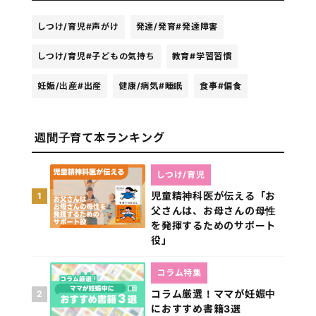
しつけ/育児
#声がけ
発達/発育
#発達障害
しつけ/育児
#子どもの気持ち
教育
#学習習慣
妊娠/出産
#出産
健康/病気
#睡眠
食事
#偏食
週間子育て本ランキング
しつけ/育児
児童精神科医が伝える「お
1
父さんは、お母さんの母性
を発揮するためのサポート
役」
コラム特集
コラム厳選！ママが妊娠中
2
におすすめ書籍3選