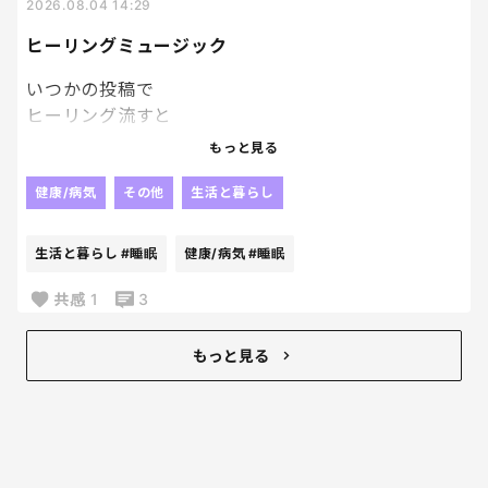
ギラギラ太陽出てる
2026.08.04 14:29
外に行きたいくらいだ。
ヒーリングミュージック
スタッフさん
チラチラ長袖だもんね。
いつかの投稿で
だったら設定上げようよ………。
ヒーリング流すと
お子さんの
もっと見る
寝かしつけが早いというのを
見てから、
健康/病気
その他
生活と暮らし
スマホで
不眠向けの
生活と暮らし
#睡眠
健康/病気
#睡眠
ヒーリングミュージック
ってのを検索して
共感
1
3
流してみてるんだけど、
私が無きゃ寝られなくなった。笑
もっと見る
寝れない寝れない
っていう日は必ずこれ。
睡眠剤は身体に合わずやめて
結局これを毎日つけたら
良いんじゃないかと