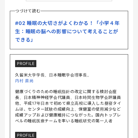
つづけて読む
#02 睡眠の大切さがよくわかる！「小学４年
生：睡眠の脳への影響について考えることが
できる」
PROFILE
久留米大学学長、日本睡眠学会理事長。
内村 直尚
健康づくりのための睡眠指針の改定に関する検討会座
長、日本精神神経学会代議員、日本時間生物学会評議員
他。平成17年日本で初めて県立高校に導入した昼寝タイ
ムは、センター試験の成績向上、保健室の使用減少など
成績アップおよび健康維持につながった。国内トップレ
ベルの睡眠医療チームを率いる睡眠研究の第一人者
PROFILE