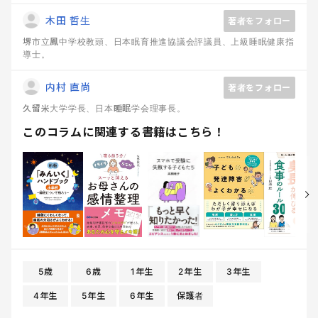
木田 哲生
著者をフォロー
堺市立鳳中学校教頭、日本眠育推進協議会評議員、上級睡眠健康指
導士。
内村 直尚
著者をフォロー
久留米大学学長、日本睡眠学会理事長。
このコラムに関連する書籍はこちら！
5歳
6歳
1年生
2年生
3年生
4年生
5年生
6年生
保護者