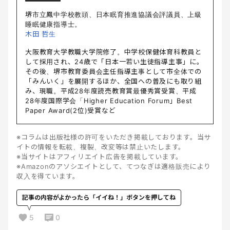
堺市立鳳中学校教頭、日本眠育推進協議会評議員、上級
睡眠健康指導士。
木田 哲生
大阪教育大学教職大学院修了。中学校保健体育科教員と
して採用され、24歳で「日本一若い生徒指導主事」に。
その後、堺市教育委員会主任指導主事として市全体での
「みんいく」を展開するほか、全国への普及にも取り組
み、現職。平成28年度読売教育賞最優秀賞受賞、平成
28年度国際学会「Higher Education Forum」Best
Paper Award(2位)受賞など
※コラムは出版社様の許可をいただき掲載しております。当サ
イトの情報を転載、複製、改変等は禁止いたします。
※当サイトはアフィリエイト広告を掲載しています。
※Amazonのアソシエイトとして、てつなぎは適格販売により
収入を得ています。
記事の内容がよかったら「イイね！」ボタンを押してね
5
0