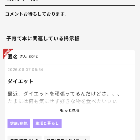
コメントお待ちしております。
子育て本に関連している掲示板
匿名
さん
30代
2026.08.07 05:54
ダイエット
最近、ダイエットを頑張ってるんだけどさ、、、
たまには何も気にせず好きな物を食べたいぃぃ
ぃ！！ってなる。笑
もっと見る
ダイエットしようと思っても、
健康/病気
生活と暮らし
美味しい物を見ると誘惑に負けちゃいそうになって
辛いぜ〜