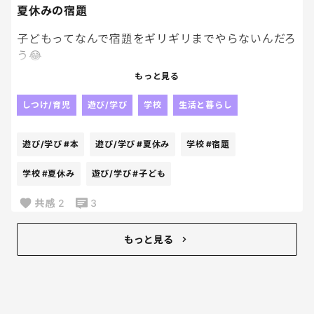
夏休みの宿題
子どもってなんで宿題をギリギリまでやらないんだろ
う😂
もっと見る
もっと早く終わらせれば遊ぶ時間も増えるのにって
思うんだけど、
しつけ/育児
遊び/学び
学校
生活と暮らし
本人はまだ大丈夫って余裕そうだしね。
遊び/学び
#本
遊び/学び
#夏休み
学校
#宿題
結局最後は私まで一緒に焦る🥹
学校
#夏休み
遊び/学び
#子ども
何回同じことを繰り返しても学ばないのが不思議な
共感
2
3
んだけど😂
みんなのお子さんはコツコツやるタイプ？
もっと見る
それとも最後に追い込むタイプ？
一緒に人が多かったら安心だわ。笑