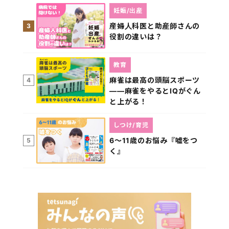
妊娠/出産
産婦人科医と助産師さんの
3
役割の違いは？
教育
麻雀は最高の頭脳スポーツ
4
――麻雀をやるとIQがぐん
と上がる！
しつけ/育児
6～11歳のお悩み『嘘をつ
5
く』