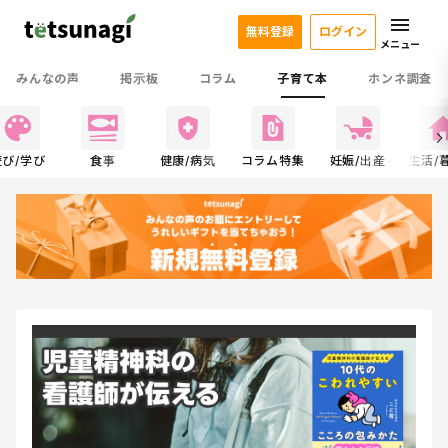
無料登録
ログイン
メニュー
みんなの声
掲示板
コラム
子育て本
ホンネ調査
遊び/学び
食事
健康/病気
コラム特集
妊娠/出産
生活/