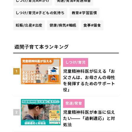
しつけ/育児
#声がけ
発達/発育
#発達障害
しつけ/育児
#子どもの気持ち
教育
#学習習慣
妊娠/出産
#出産
健康/病気
#睡眠
食事
#偏食
週間子育て本ランキング
しつけ/育児
児童精神科医が伝える「お
1
父さんは、お母さんの母性
を発揮するためのサポート
役」
発達/発育
児童精神科医が本当に伝え
2
たい――「過剰適応」と対
処法