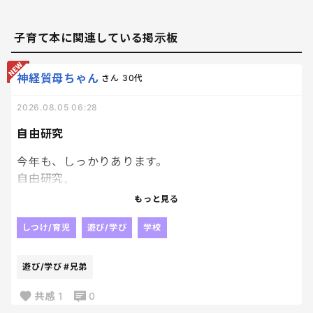
子育て本に関連している掲示板
神経質母ちゃん
さん
30代
2026.08.05 06:28
自由研究
今年も、しっかりあります。
自由研究。
去年は、兄弟揃ってアリの巣がどのように作られる
もっと見る
か。アリの生態について調べました！！
しつけ/育児
遊び/学び
学校
今年はどうしようか、、、
遊び/学び
#兄弟
皆さんのお子さんは、自由研究ありますか？？🥹
共感
1
0
もうすでに何をやるか決まっている方は教えてくださ