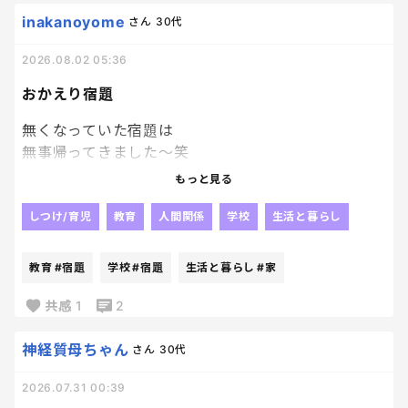
い🥹🥹
inakanoyome
さん
30代
2026.08.02 05:36
おかえり宿題
無くなっていた宿題は
無事帰ってきました～笑
やっぱり人の「見た」とか
もっと見る
そういうのって当てにならないよね😂
じゃないかなぁ～って思っていた通り、
しつけ/育児
教育
人間関係
学校
生活と暮らし
他の子が持ち帰っていて、
2日後に
教育
#宿題
学校
#宿題
生活と暮らし
#家
なんか入ってた。って持ってきたらしい。
毎日荷物開けないパターンね！？笑
共感
1
2
戻ってきたことが何よりだから
良いんだけどね！！
神経質母ちゃん
さん
30代
我が家ってましたようーーーー。笑
2026.07.31 00:39
なんでも再確認は大事！！