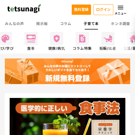
無料登録
ログイン
メニュー
みんなの声
掲示板
コラム
子育て本
ホンネ調査
遊び/学び
食事
健康/病気
コラム特集
妊娠/出産
生活/