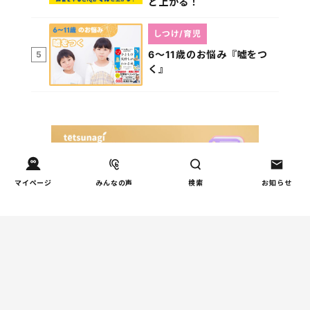
と上がる！
しつけ/育児
6～11歳のお悩み『嘘をつ
5
く』
マイページ
みんなの声
検索
お知らせ