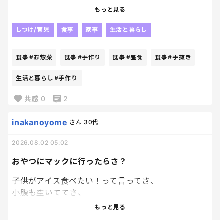
し。
もっと見る
今は夏休みの昼食でとてもお世話になっている。笑
しつけ/育児
食事
家事
生活と暮らし
昔は手抜きかなって思ってたけど、
今は無理しないことも大事だな〜って。
食事
#お惣菜
食事
#手作り
食事
#昼食
食事
#手抜き
毎日全部手作りなんて無理だよね🥹
生活と暮らし
#手作り
共感
0
2
inakanoyome
さん
30代
2026.08.02 05:02
おやつにマックに行ったらさ？
子供がアイス食べたい！って言ってさ、
小腹も空いててさ、
ちょうどいい場所にあるのが
もっと見る
マックだったから寄ったのさ。