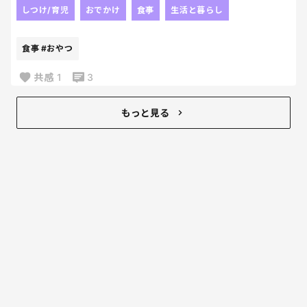
お店の外にはフルーリーとか
しつけ/育児
おでかけ
食事
生活と暮らし
スイーツのポスターも貼られてたのさ。
なのにさ？
食事
#おやつ
モバイルオーダーで注文しようとしたら
販売していません
共感
1
3
って、書かれていて。
んなわけあるかい。ってカウンターまで
もっと見る
行ったら、スイーツ取り扱い無し。
いや、じゃぁポスターも
貼ってくれるなよ‼‼🥹
てかそんなマックの店舗存在するんだ！？笑
ちょっとびっくりしたよ😂