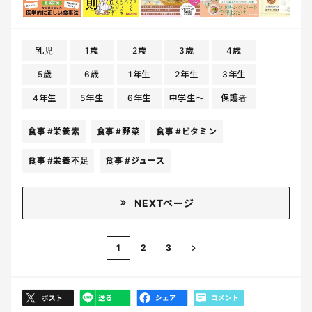
乳児
1歳
2歳
3歳
4歳
5歳
6歳
1年生
2年生
3年生
4年生
5年生
6年生
中学生〜
保護者
食事
#栄養素
食事
#野菜
食事
#ビタミン
食事
#栄養不足
食事
#ジュース
NEXTページ
1
2
3