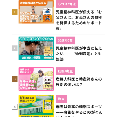
しつけ/育児
児童精神科医が伝える「お
1
父さんは、お母さんの母性
を発揮するためのサポート
役」
発達/発育
児童精神科医が本当に伝え
2
たい――「過剰適応」と対
処法
妊娠/出産
産婦人科医と助産師さんの
3
役割の違いは？
教育
麻雀は最高の頭脳スポーツ
4
――麻雀をやるとIQがぐん