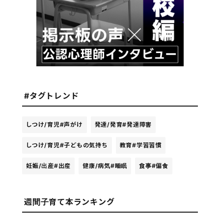
#タグトレンド
しつけ/育児
#声がけ
発達/発育
#発達障害
しつけ/育児
#子どもの気持ち
教育
#学習習慣
妊娠/出産
#出産
健康/病気
#睡眠
食事
#偏食
週間子育て本ランキング