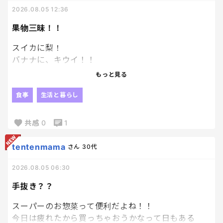
2026.08.05 12:36
果物三昧！！
スイカに梨！
バナナに、キウイ！！
スーパーで果物が安くて鬼買い！！！
もっと見る
果物最高☺️☺️
食事
生活と暮らし
スイカ大好きな私と息子はスイカの水分でお腹タプ
タプ。笑
共感
0
1
果物がこんなにたんまり食べれるって幸せだねぇ
tentenmama
さん
30代
2026.08.05 06:30
手抜き？？
スーパーのお惣菜って便利だよね！！
今日は疲れたから買っちゃおうかなって日もある