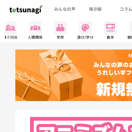
みんなの声
掲示板
コラ
親子関係
人間関係
学校
遊び/学び
食事
健