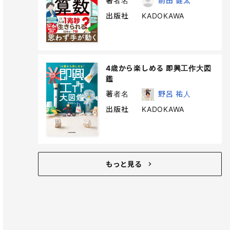
著者名
前田 健太
出版社
KADOKAWA
4歳から楽しめる 即興工作大図
鑑
著者名
野呂 祐人
出版社
KADOKAWA
もっと見る