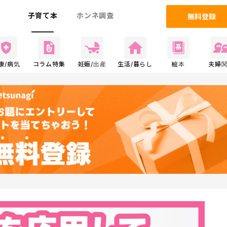
ム
子育て本
ホンネ調査
無料登録
康/病気
コラム特集
妊娠/出産
生活/暮らし
絵本
夫婦