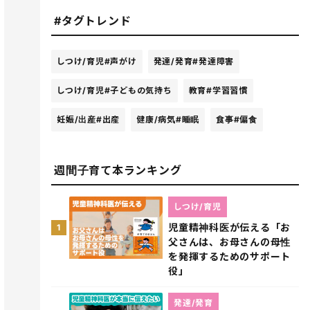
#タグトレンド
しつけ/育児
#声がけ
発達/発育
#発達障害
しつけ/育児
#子どもの気持ち
教育
#学習習慣
妊娠/出産
#出産
健康/病気
#睡眠
食事
#偏食
週間子育て本ランキング
しつけ/育児
児童精神科医が伝える「お
1
父さんは、お母さんの母性
を発揮するためのサポート
役」
発達/発育