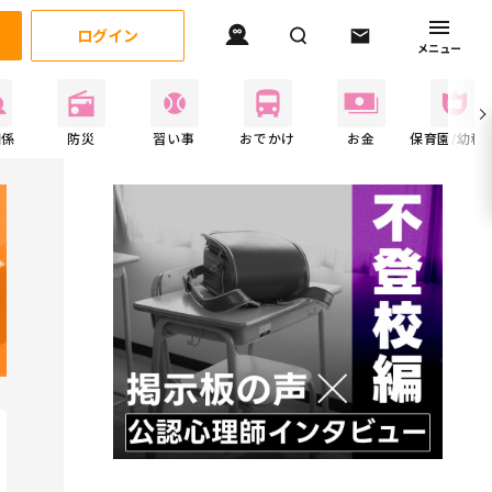
ログイン
メニュー
関係
防災
習い事
おでかけ
お金
保育園/幼稚