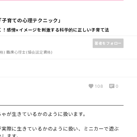
「子育ての心理テクニック」
く！感情×イメージを刺激する科学的に正しい子育て法
著者をフォロー
) 臨床心理士(協会認定資格)
108
0
ちゃが生きているかのように扱います。
が実際に生きているかのように扱い、ミニカーで遊ぶ
かします。