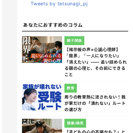
Tweets by tetsunagi_pj
あなたにおすすめのコラム
親子関係
【掲示板の声×公認心理師】
「限界」「一人になりたい」
「消えたい」―― 追い詰められ
る親の心理と、その前にできる
こと
教育
周りの教育熱に流されない！我
が家だけの「潰れない」ルート
の選び方
健康/病気
「子どもの心の不調かも？」と