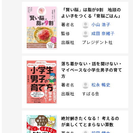
「賢い脳」は脂が9割 地頭の
よい子をつくる「育脳ごはん」
著者名
小山 浩子
監修
成田 奈緒子
出版社
プレジデント社
落ち着かない・話を聞けない・
マイペースな小学生男子の育て
方
著者名
松永 暢史
出版社
すばる舎
絶対解きたくなる！ 考えるの
が楽しくてとまらない算数