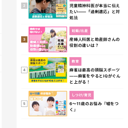
児童精神科医が本当に伝え
2
たい――「過剰適応」と対
処法
妊娠/出産
産婦人科医と助産師さんの
3
役割の違いは？
教育
麻雀は最高の頭脳スポーツ
4
――麻雀をやるとIQがぐん
と上がる！
しつけ/育児
6～11歳のお悩み『嘘をつ
5
く』