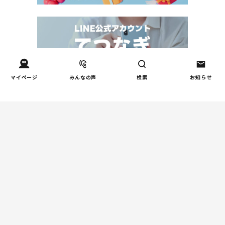
マイページ
みんなの声
検索
お知らせ
Tweets by tetsunagi_pj
あなたにおすすめのコラム
親子関係
【掲示板の声×公認心理師】
「限界」「一人になりたい」
「消えたい」―― 追い詰められ
る親の心理と、その前にできる
こと