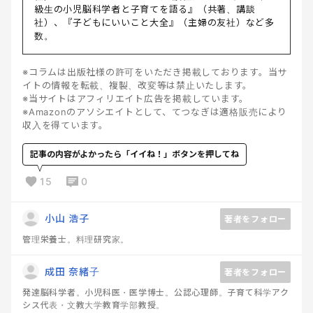
級生の小児脳科学者と子育てを語る』（共著、講談
社）、『子どもにいいこと大全』（主婦の友社）など多
数。
※コラムは出版社様の許可をいただき掲載しております。当サ
イトの情報を転載、複製、改変等は禁止いたします。
※当サイトはアフィリエイト広告を掲載しています。
※Amazonのアソシエイトとして、てつなぎは適格販売により
収入を得ています。
記事の内容がよかったら「イイね！」ボタンを押してね
15
0
小山 浩子
著者をフォロー
管理栄養士。料理研究家。
成田 奈緒子
著者をフォロー
発達脳科学者。小児科医・医学博士。公認心理師。子育て科学アク
シス代表・文教大学教育学部教授。