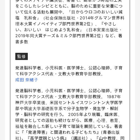
をこらしたレシピとともに、脳のために重要な栄養につ
いて伝える活動も展開中。『目からウロコのおいしい減
塩 乳和食』（社会保険出版社・2014年グルマン世界料
理本大賞イノベイティブ部門世界第2位）、『やさし
い、おいしい はじめよう乳和食』（日本実業出版社・
2019年同大賞チーズ＆ミルク部門世界第2位）など、著
書多数
監修
発達脳科学者。小児科医・医学博士。公認心理師。子育
て科学アクシス代表・文教大学教育学部教授。
成田 奈緒子
発達脳科学者。小児科医・医学博士。公認心理師。子育
て科学アクシス代表・文教大学教育学部教授。 1987年
神戸大学卒業後、米国セントルイスワシントン大学医学
部や筑波大学基礎医学系で分子生物学・発生学・解剖
学・脳科学の研究を行う。 2005年より現職。臨床医、
研究者としての活動も続けながら、医療、心理、教育、
福祉を融合した新しい子育て理論を展開している。著書
に『「発達障害」と間違われる子どもたち』(青春出版
社)、『高学歴親という病』（講談社）、『山中教授、同