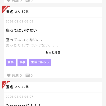
共感
0
0
惣菜屋さんで唐揚げ買って行こうと思ったら近くのお
惣菜屋さんはみんな定休日😂笑
匿名
さん
30代
マックのナゲットとポテトを大量買い、枝豆とかも
考えていますが、何か良い案あったら教えてくださ
2026.08.08 06:09
い！！！
座ってはいけない
座ってはいけない、、
まったりしてはいけない、、、
もっと見る
この流れに乗って、このまま晩ご飯の準備をしないと
きっと私は動けなくなる、、、笑
食事
家事
生活と暮らし
このまま座ってしまったら、そのまま横になってしま
共感
0
0
って、そのまま目を瞑ってしまう。笑
そんな未来がしっかりと見えている😂
匿名
さん
30代
2026.08.08 06:07
たっっっっか！！！