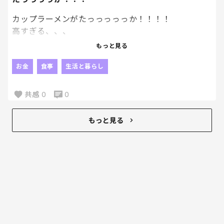
カップラーメンがたっっっっっか！！！！
高すぎる、、、
もっと見る
今日息子が買ったカップラーメンが300円くらいする
んだけど。笑
お金
食事
生活と暮らし
1つで。笑
共感
0
0
たっか！！！
まじで、は！？笑
もっと見る