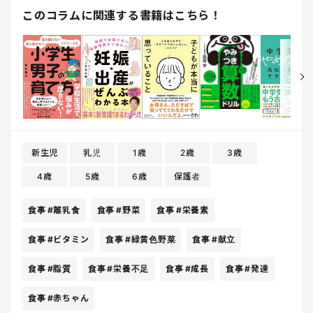
このコラムに関連する書籍はこちら！
新生児
乳児
1歳
2歳
3歳
4歳
5歳
6歳
保護者
食事
#離乳食
食事
#野菜
食事
#栄養素
食事
#ビタミン
食事
#緑黄色野菜
食事
#献立
食事
#脂質
食事
#栄養不足
食事
#成長
食事
#発達
食事
#赤ちゃん