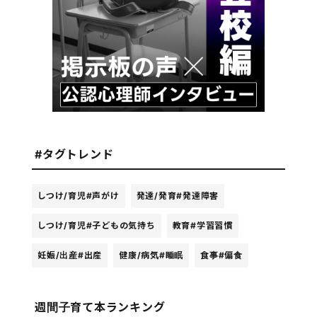
#タグトレンド
しつけ/育児
#声がけ
発達/発育
#発達障害
しつけ/育児
#子どもの気持ち
教育
#学習習慣
妊娠/出産
#出産
健康/病気
#睡眠
食事
#偏食
週間子育て本ランキング