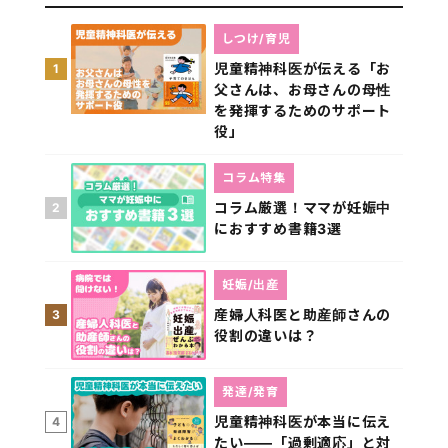
しつけ/育児
児童精神科医が伝える「お
1
父さんは、お母さんの母性
を発揮するためのサポート
役」
コラム特集
コラム厳選！ママが妊娠中
2
におすすめ書籍3選
妊娠/出産
産婦人科医と助産師さんの
3
役割の違いは？
発達/発育
児童精神科医が本当に伝え
4
たい――「過剰適応」と対