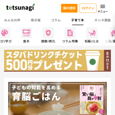
無料登録
ログイン
メニュー
みんなの声
掲示板
コラム
子育て本
ホンネ調査
遊び/学び
食事
健康/病気
コラム特集
妊娠/出産
生活/