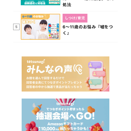
処法
しつけ/育児
6～11歳のお悩み『嘘をつ
5
く』