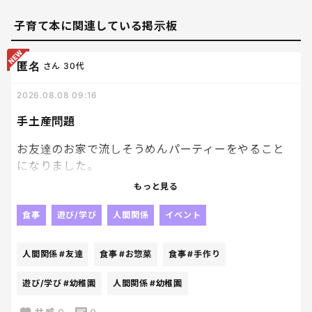
子育て本に関連している掲示板
匿名
さん
30代
2026.08.08 09:16
手土産問題
お友達のお家で流しそうめんパーティーをやること
になりました。
そうめんはそのお宅で用意してくれるみたいで、他
もっと見る
食べたいものあったら持ってきて〜！って感じです。
何を持っていこうか、、、、。
食事
遊び/学び
人間関係
イベント
ちなみに小学生低学年と幼稚園生が参加です。クーラ
人間関係
#友達
食事
#お惣菜
食事
#手作り
ーボックスにパウチ型のゼリーは持っていこうかな
と思っています。
遊び/学び
#幼稚園
人間関係
#幼稚園
流石に手作りは私も他のお家も嫌だと思うので、お