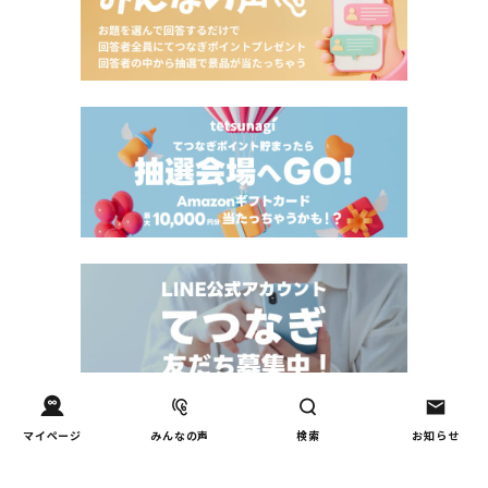
Tweets by tetsunagi_pj
マイページ
みんなの声
検索
お知らせ