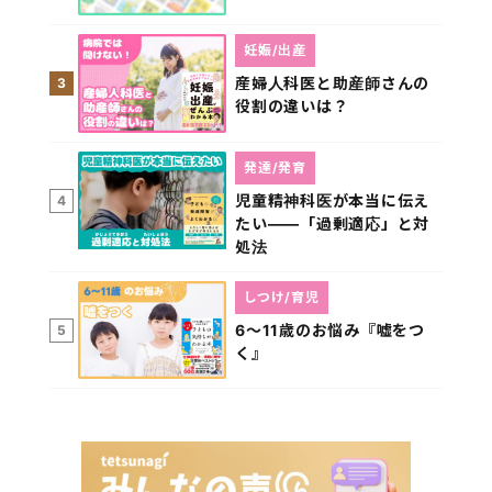
妊娠/出産
産婦人科医と助産師さんの
3
役割の違いは？
発達/発育
児童精神科医が本当に伝え
4
たい――「過剰適応」と対
処法
しつけ/育児
6～11歳のお悩み『嘘をつ
5
く』