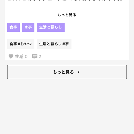
我が家は、コストコのポップコーンが大好きすぎて
もっと見る
無くなったら買う、無くなったら買うを繰り返して
ます。笑
食事
家事
生活と暮らし
ほんとーーにおいしくて、一度つくったらもう止ま
食事
#おやつ
生活と暮らし
#家
らない。笑
目の前にあったら、次から次へと口に運んでしまう。
共感
0
2
笑
もっと見る
我が家の定番おやつです〜