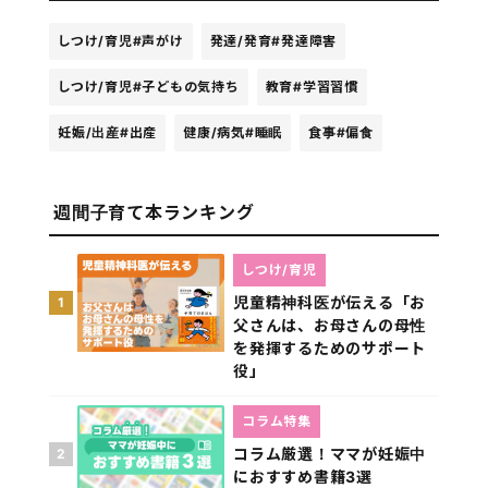
しつけ/育児
#声がけ
発達/発育
#発達障害
しつけ/育児
#子どもの気持ち
教育
#学習習慣
妊娠/出産
#出産
健康/病気
#睡眠
食事
#偏食
週間子育て本ランキング
しつけ/育児
児童精神科医が伝える「お
1
父さんは、お母さんの母性
を発揮するためのサポート
役」
コラム特集
コラム厳選！ママが妊娠中
2
におすすめ書籍3選