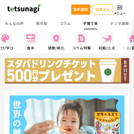
無料登録
ログイン
メニュー
みんなの声
掲示板
コラム
子育て本
ホンネ調査
遊び/学び
食事
健康/病気
コラム特集
妊娠/出産
生活/