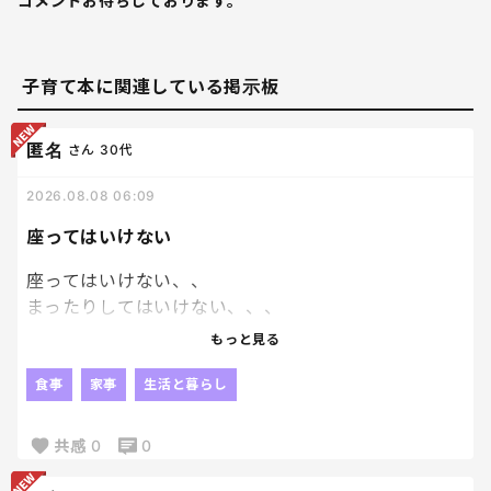
コメントお待ちしております。
子育て本に関連している掲示板
匿名
さん
30代
2026.08.08 06:09
座ってはいけない
座ってはいけない、、
まったりしてはいけない、、、
もっと見る
この流れに乗って、このまま晩ご飯の準備をしないと
きっと私は動けなくなる、、、笑
食事
家事
生活と暮らし
このまま座ってしまったら、そのまま横になってしま
共感
0
0
って、そのまま目を瞑ってしまう。笑