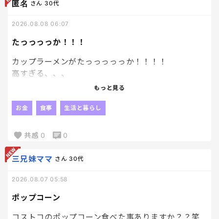
そんな未来がしっかりと見えている😂
匿名
さん
30代
2026.08.08 06:07
たっっっっか！！！
カップラーメンがたっっっっっか！！！！
高すぎる、、、
もっと見る
今日息子が買ったカップラーメンが300円くらいする
んだけど。笑
お金
食事
生活と暮らし
1つで。笑
共感
0
0
たっか！！！
まじで、は！？笑
三兄妹ママ
さん
30代
2026.08.07 05:58
ポップコーン
コストコのポップコーン食べた事ありますか？？笑