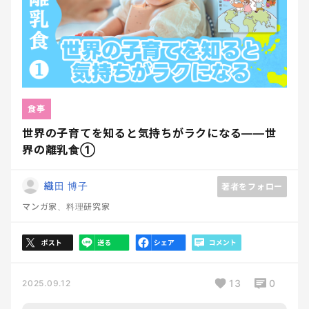
食事
世界の子育てを知ると気持ちがラクになる――世
界の離乳食①
織田 博子
著者をフォロー
マンガ家、料理研究家
13
0
2025.09.12