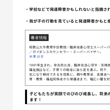
・学校などで発達障害かもしれないと指摘さ
・我が子の行動を見ていると発達障害かもと
著者情報
和歌山大学教育学部教授／臨床発達心理士スーパー
／ガイダンスカウンセラー・スーパーバイザー。
米澤 好史
1961年生まれ、奈良県出身。臨床発達心理学・実
福祉施設など、子育ての現場に自ら足を運ぶ。何千
気になり納得できるを信条に、親や教育者、支援者へ
育・教育・福祉関係者から保護者まで、幅広い層を
子どもたちが笑顔でのびのび成長し、将来
ます！