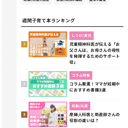
週間子育て本ランキング
しつけ/育児
児童精神科医が伝える「お
1
父さんは、お母さんの母性
を発揮するためのサポート
役」
コラム特集
コラム厳選！ママが妊娠中
2
におすすめ書籍3選
妊娠/出産
産婦人科医と助産師さんの
3
役割の違いは？