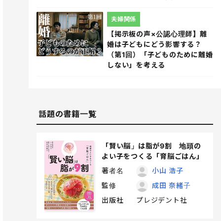
夫婦関係
【掲示板の声×公認心理師】離
婚は子どもにどう影響する？
（第1回）「子どものために離婚
しない」を考える
話題の書籍一覧
「賢い脳」は脂が9割 地頭の
よい子をつくる「育脳ごはん」
著者名
小山 浩子
監修
成田 奈緒子
出版社
プレジデント社