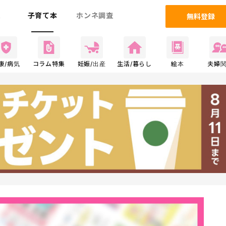
ム
子育て本
ホンネ調査
無料登録
康/病気
コラム特集
妊娠/出産
生活/暮らし
絵本
夫婦