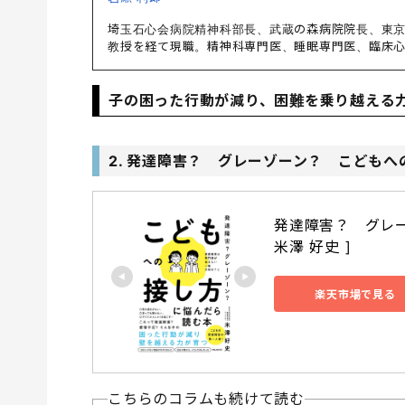
埼玉石心会病院精神科部長、武蔵の森病院院長、東
教授を経て現職。精神科専門医、睡眠専門医、臨床
子の困った行動が減り、困難を乗り越える
2. 発達障害？ グレーゾーン？ こども
発達障害？　グレー
米澤 好史 ]
楽天市場で見る
こちらのコラムも続けて読む