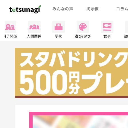
みんなの声
掲示板
コラ
親子関係
人間関係
学校
遊び/学び
食事
健