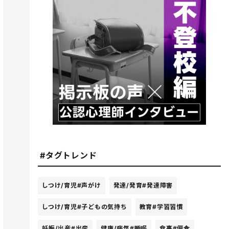
#タグトレンド
しつけ/育児
#声がけ
発達/発育
#発達障害
しつけ/育児
#子どもの気持ち
教育
#学習習慣
妊娠/出産
#出産
健康/病気
#睡眠
食事
#偏食