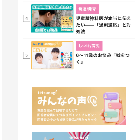
発達/発育
児童精神科医が本当に伝え
4
たい――「過剰適応」と対
処法
しつけ/育児
6～11歳のお悩み『嘘をつ
5
く』