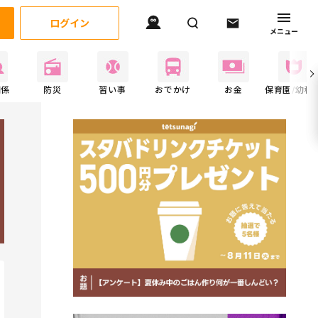
ログイン
メニュー
関係
防災
習い事
おでかけ
お金
保育園/幼稚