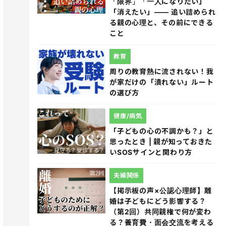
「限界」「一人になりたい」
「消えたい」―― 追い詰められ
る親の心理と、その前にできる
こと
教育
周りの教育熱に流されない！我
が家だけの「潰れない」ルート
の選び方
健康/病気
「子どもの心の不調かも？」と
思ったとき | 親が知っておきた
いSOSサインと関わり方
夫婦関係
【掲示板の声×公認心理師】離
婚は子どもにどう影響する？
（第2回）共同親権で何が変わ
る？養育費・面会交流を考える