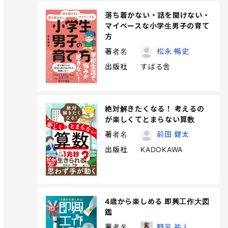
落ち着かない・話を聞けない・
マイペースな小学生男子の育て
方
著者名
松永 暢史
出版社
すばる舎
絶対解きたくなる！ 考えるの
が楽しくてとまらない算数
著者名
前田 健太
出版社
KADOKAWA
4歳から楽しめる 即興工作大図
鑑
著者名
野呂 祐人