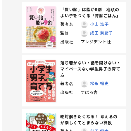
「賢い脳」は脂が9割 地頭の
よい子をつくる「育脳ごはん」
著者名
小山 浩子
監修
成田 奈緒子
出版社
プレジデント社
落ち着かない・話を聞けない・
マイペースな小学生男子の育て
方
著者名
松永 暢史
出版社
すばる舎
絶対解きたくなる！ 考えるの
が楽しくてとまらない算数