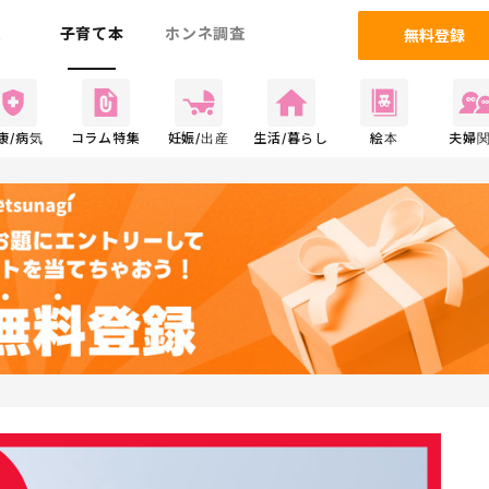
ム
子育て本
ホンネ調査
無料登録
康/病気
コラム特集
妊娠/出産
生活/暮らし
絵本
夫婦