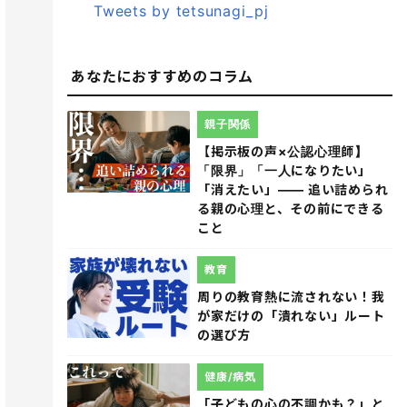
Tweets by tetsunagi_pj
あなたにおすすめのコラム
親子関係
【掲示板の声×公認心理師】
「限界」「一人になりたい」
「消えたい」―― 追い詰められ
る親の心理と、その前にできる
こと
教育
周りの教育熱に流されない！我
が家だけの「潰れない」ルート
の選び方
健康/病気
「子どもの心の不調かも？」と