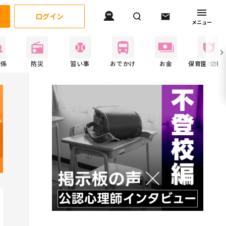
ログイン
メニュー
関係
防災
習い事
おでかけ
お金
保育園/幼稚