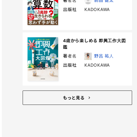
著者名
前田 健太
出版社
KADOKAWA
4歳から楽しめる 即興工作大図
鑑
著者名
野呂 祐人
出版社
KADOKAWA
もっと見る