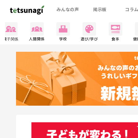
みんなの声
掲示板
コラ
親子関係
人間関係
学校
遊び/学び
食事
健