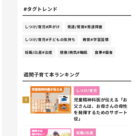
#タグトレンド
しつけ/育児
#声がけ
発達/発育
#発達障害
しつけ/育児
#子どもの気持ち
教育
#学習習慣
妊娠/出産
#出産
健康/病気
#睡眠
食事
#偏食
週間子育て本ランキング
しつけ/育児
児童精神科医が伝える「お
1
父さんは、お母さんの母性
を発揮するためのサポート
役」
妊娠/出産