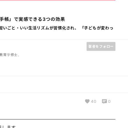
手帳」で実感できる3つの効果
・習いごと・いい生活リズムが習慣化され、 「子どもが変わっ
著者をフォロー
教育学修士。
40
0
明します。