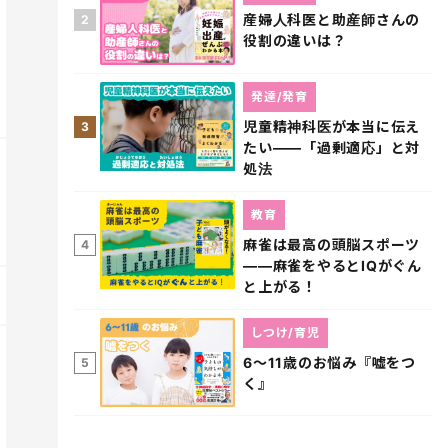
産婦人科医と助産師さんの
2
役割の違いは？
発達/発育
児童精神科医が本当に伝え
3
たい――「過剰適応」と対
処法
教育
麻雀は最高の頭脳スポーツ
4
――麻雀をやるとIQがぐん
と上がる！
しつけ/育児
6～11歳のお悩み『嘘をつ
5
く』