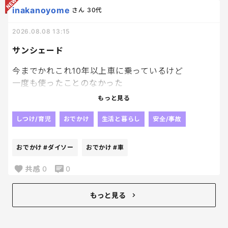
なんで？って聞いたら、
inakanoyome
さん
30代
「だってこの暑いのに外で活動させられてさ…」
2026.08.08 13:15
サンシェード
だって。
今までかれこれ10年以上車に乗っているけど
はい？？？？？
一度も使ったことのなかった
サンシェードを初めて買った。
もっと見る
あんたおじいちゃんか？？まだ12歳だよね？
ダイソーに寄ったときに
移動教室ってそういうもんなんだよ！！！
トイストーリー柄のサンシェードを
しつけ/育児
おでかけ
生活と暮らし
安全/事故
トイストーリー大好き娘が見つけて
友達とは楽しかったよと言うんだけど、なーんか難
買って――!‼ってなって、
おでかけ
#ダイソー
おでかけ
#車
しい年頃なのか、息子の性格がキテレツなのか…
まぁ無駄にもならんしな。と買ってみたんだけど
まぁ旦那がキテレツだから少なからず…
良いかも!!
共感
0
0
ネットで調べたら
内装劣化を防ぐ効果もあるらしいけど
もっと見る
なんせハンドルの熱さが全然違った‼‼笑
熱くて握れないときあるし