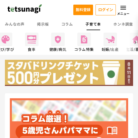
無料登録
ログイン
メニュー
みんなの声
掲示板
コラム
子育て本
ホンネ調査
遊び/学び
食事
健康/病気
コラム特集
妊娠/出産
生活/