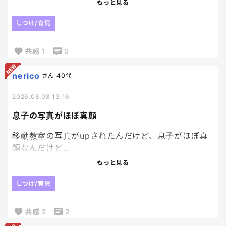
もっと見る
こりゃもう昼間は寝かせないでノンストップで風呂
入れるまで走り続けないと。。
しつけ/育児
共感
1
0
nerico
さん
40代
2026.08.08 13:16
息子の写真がほぼ真顔
移動教室の写真がupされたんだけど、息子がほぼ真
顔なんだけど…
最近、友達と野球行った写真もそうなんだけど、楽
もっと見る
しくなかった？？？ってくらい真顔。
しつけ/育児
他のみんなは笑顔なのに、てか小5の時は笑っている
写真も多かったのに、なぜ？？
共感
2
2