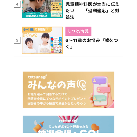
児童精神科医が本当に伝え
4
たい――「過剰適応」と対
処法
しつけ/育児
6～11歳のお悩み『嘘をつ
5
く』