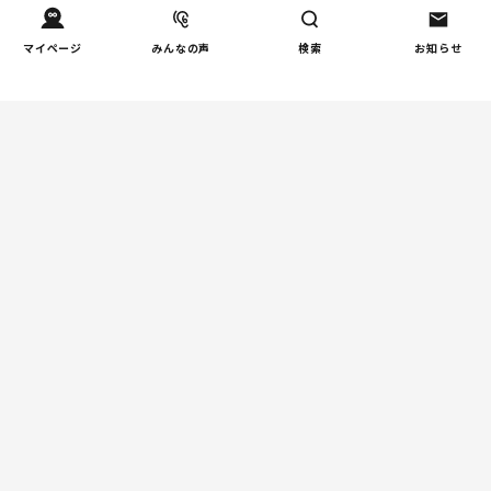
マイページ
みんなの声
検索
お知らせ
Tweets by tetsunagi_pj
あなたにおすすめのコラム
親子関係
【掲示板の声×公認心理師】
「限界」「一人になりたい」
「消えたい」―― 追い詰められ
る親の心理と、その前にできる