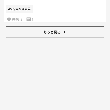
今年はどうしようか、、、
遊び/学び
#兄弟
皆さんのお子さんは、自由研究ありますか？？🥹
共感
2
1
もうすでに何をやるか決まっている方は教えてくださ
い🥹🥹
もっと見る