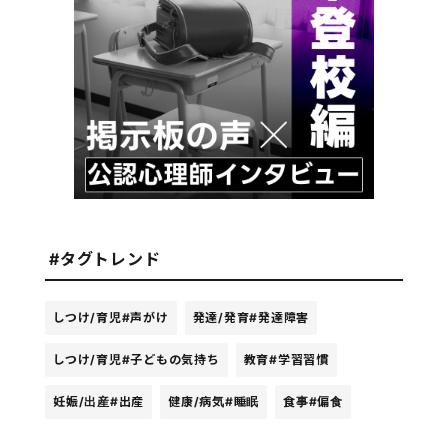
#タグトレンド
しつけ/育児
#声がけ
発達/発育
#発達障害
しつけ/育児
#子どもの気持ち
教育
#学習習慣
妊娠/出産
#出産
健康/病気
#睡眠
食事
#偏食