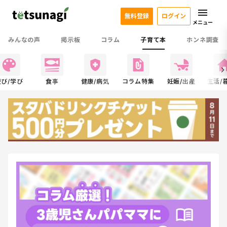
無料登録
ログイン
メニュー
みんなの声
掲示板
コラム
子育て本
ホンネ調査
遊び/学び
食事
健康/病気
コラム特集
妊娠/出産
生活/