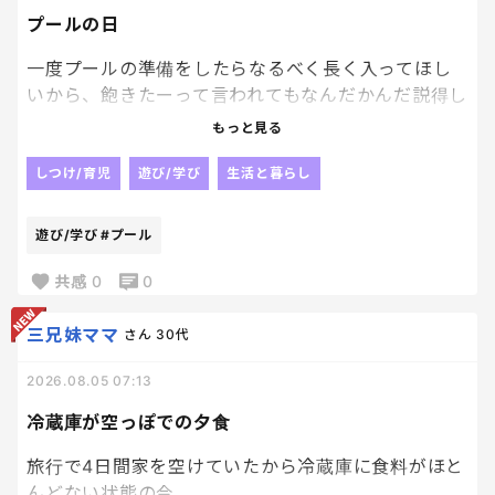
プールの日
一度プールの準備をしたらなるべく長く入ってほし
いから、飽きたーって言われてもなんだかんだ説得し
て長く入ってもらう。笑
もっと見る
一度休憩はさんでおやつ食べて、また入ってって続け
しつけ/育児
遊び/学び
生活と暮らし
て体力消耗してもらって。笑
遊び/学び
#プール
そんで、夜は早めにバタンキューしてもらう。笑
これが私のプールをやる日の目標。笑
共感
0
0
三兄妹ママ
さん
30代
2026.08.05 07:13
冷蔵庫が空っぽでの夕食
旅行で4日間家を空けていたから冷蔵庫に食料がほと
んどない状態の今。