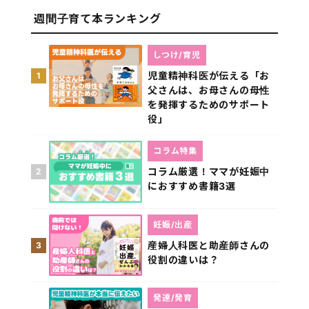
週間子育て本ランキング
しつけ/育児
児童精神科医が伝える「お
1
父さんは、お母さんの母性
を発揮するためのサポート
役」
コラム特集
コラム厳選！ママが妊娠中
2
におすすめ書籍3選
妊娠/出産
産婦人科医と助産師さんの
3
役割の違いは？
発達/発育