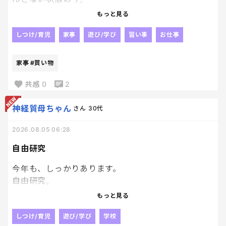
夕食に何を作ろうか迷走状態です。笑
もっと見る
卵と白米はあるから、ここはオムライスが無難かし
しつけ/育児
家事
遊び/学び
習い事
お仕事
ら？？
家事
#買い物
買い物いかなきゃ！！
って思うけど、昼間は暑すぎて車に乗りたくないし夕
共感
0
2
方行こうと思うと面倒が勝つし、、笑
神経質母ちゃん
さん
30代
2026.08.05 06:28
自由研究
今年も、しっかりあります。
自由研究。
去年は、兄弟揃ってアリの巣がどのように作られる
もっと見る
か。アリの生態について調べました！！
しつけ/育児
遊び/学び
学校