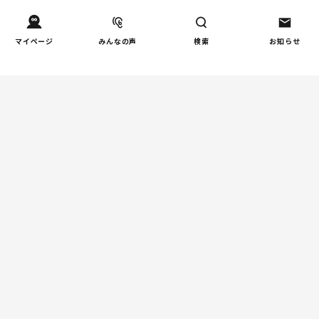
マイページ
みんなの声
検索
お知らせ
Tweets by tetsunagi_pj
あなたにおすすめのコラム
親子関係
【掲示板の声×公認心理師】
「限界」「一人になりたい」
「消えたい」―― 追い詰められ
る親の心理と、その前にできる
こと