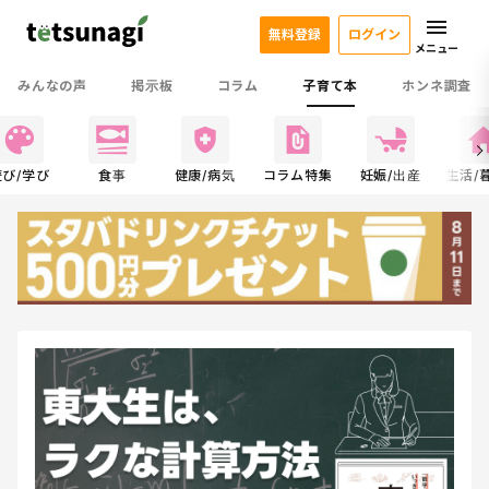
無料登録
ログイン
メニュー
みんなの声
掲示板
コラム
子育て本
ホンネ調査
遊び/学び
食事
健康/病気
コラム特集
妊娠/出産
生活/