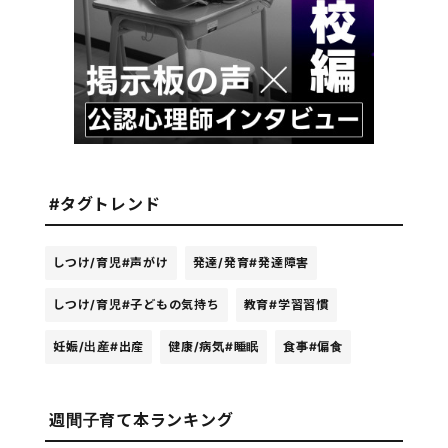
#タグトレンド
しつけ/育児
#声がけ
発達/発育
#発達障害
しつけ/育児
#子どもの気持ち
教育
#学習習慣
妊娠/出産
#出産
健康/病気
#睡眠
食事
#偏食
週間子育て本ランキング