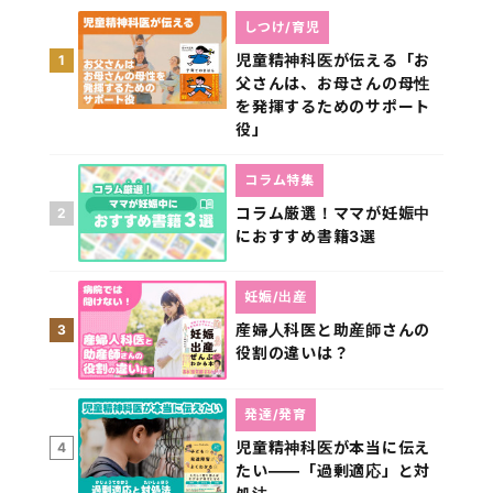
しつけ/育児
児童精神科医が伝える「お
1
父さんは、お母さんの母性
を発揮するためのサポート
役」
コラム特集
コラム厳選！ママが妊娠中
2
におすすめ書籍3選
妊娠/出産
産婦人科医と助産師さんの
3
役割の違いは？
発達/発育
児童精神科医が本当に伝え
4
たい――「過剰適応」と対