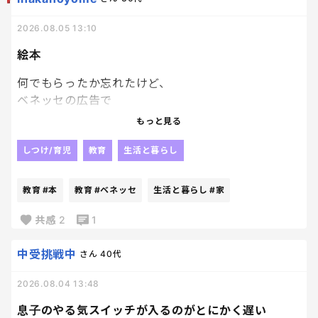
2026.08.05 13:10
絵本
何でもらったか忘れたけど、
ベネッセの広告で
絵本を応募者家族
もっと見る
子供一人につき１冊プレゼントっていうのがあって、
どうせぺらっぺらの本が届くんだろうな、
しつけ/育児
教育
生活と暮らし
とも思いつつ、
絵本大好き人間の長男にと、
教育
#本
教育
#ベネッセ
生活と暮らし
#家
兄妹分の計３冊申し込んでおいたんだけど、
ちょっと想定外にちゃんとした本届いてびっくり。
共感
2
1
笑
ていうか普通の本！
中受挑戦中
さん
40代
それなりに種類もあるなかで選べて、
2026.08.04 13:48
Ｗ抽選付のものだったんだけど、
あまりにちゃんとした本届いたから、
息子のやる気スイッチが入るのがとにかく遅い