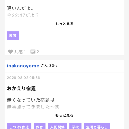
もうそっちの抽選外れても満足。笑
遅いんだよ。
今22:47だよ？
エンジンかかり始めたのが22時過ぎってなんなん。
もっと見る
模試の解き直ししてるのはえらいよ！
教育
私が何回も日頃から言って、やっとやってくれたか！
って嬉しいよ！？
共感
1
2
でもね、時間見て？
inakanoyome
さん
30代
パワプロやってる場合ちゃうかったよね？
2026.08.02 05:36
私のゴールデンタイムが削られていくーー泣
おかえり宿題
無くなっていた宿題は
無事帰ってきました～笑
やっぱり人の「見た」とか
もっと見る
そういうのって当てにならないよね😂
じゃないかなぁ～って思っていた通り、
しつけ/育児
教育
人間関係
学校
生活と暮らし