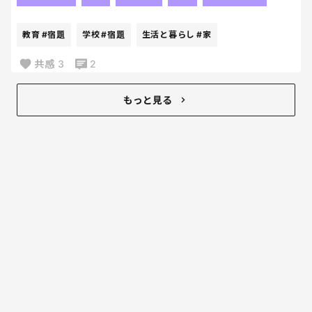
他の子が持ち帰っていて、
2日後に
教育
#宿題
学校
#宿題
生活と暮らし
#家
なんか入ってた。って持ってきたらしい。
毎日荷物開けないパターンね！？笑
共感
3
2
戻ってきたことが何よりだから
良いんだけどね！！
もっと見る
我が家ってましたようーーーー。笑
なんでも再確認は大事！！