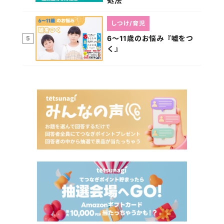
処法
しつけ/育児
6～11歳のお悩み『嘘をつ
5
く』