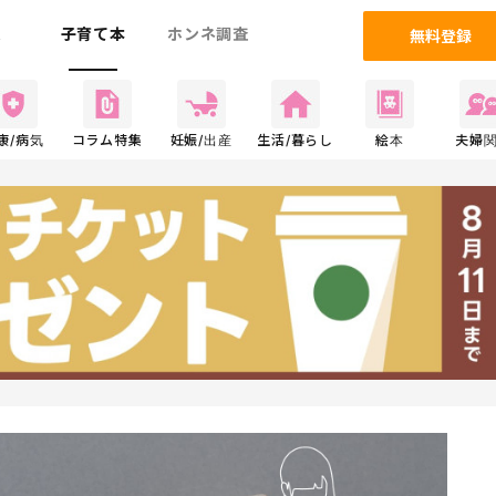
ム
子育て本
ホンネ調査
無料登録
康/病気
コラム特集
妊娠/出産
生活/暮らし
絵本
夫婦