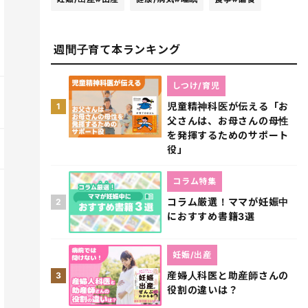
週間子育て本ランキング
しつけ/育児
児童精神科医が伝える「お
1
父さんは、お母さんの母性
を発揮するためのサポート
役」
コラム特集
コラム厳選！ママが妊娠中
2
におすすめ書籍3選
妊娠/出産
産婦人科医と助産師さんの
3
役割の違いは？