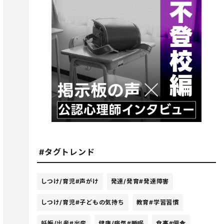
#タグトレンド
しつけ/育児
#声がけ
発達/発育
#発達障害
しつけ/育児
#子どもの気持ち
教育
#学習習慣
妊娠/出産
#出産
健康/病気
#睡眠
食事
#偏食