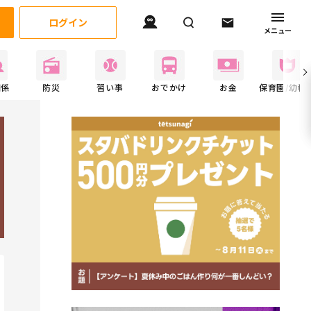
ログイン
メニュー
関係
防災
習い事
おでかけ
お金
保育園/幼稚