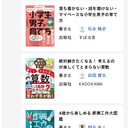
落ち着かない・話を聞けない・
マイペースな小学生男子の育て
方
著者名
松永 暢史
出版社
すばる舎
絶対解きたくなる！ 考えるの
が楽しくてとまらない算数
著者名
前田 健太
出版社
KADOKAWA
4歳から楽しめる 即興工作大図
鑑
著者名
野呂 祐人