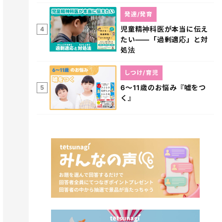
発達/発育
児童精神科医が本当に伝え
4
たい――「過剰適応」と対
処法
しつけ/育児
6～11歳のお悩み『嘘をつ
5
く』