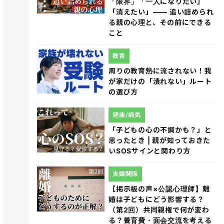
「限界」「一人になりたい」
「消えたい」―― 追い詰められ
る親の心理と、その前にできる
こと
教育
周りの教育熱に流されない！我
が家だけの「潰れない」ルート
の選び方
健康/病気
「子どもの心の不調かも？」と
思ったとき | 親が知っておきた
いSOSサインと関わり方
夫婦関係
【掲示板の声×公認心理師】離
婚は子どもにどう影響する？
（第2回）共同親権で何が変わ
る？養育費・面会交流を考える