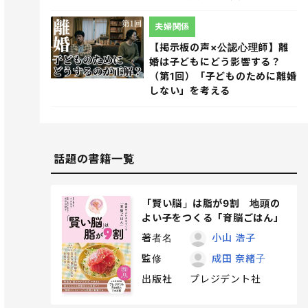
夫婦関係
【掲示板の声×公認心理師】離
婚は子どもにどう影響する？
（第1回）「子どものために離婚
しない」を考える
話題の書籍一覧
「賢い脳」は脂が9割 地頭の
よい子をつくる「育脳ごはん」
著者名
小山 浩子
監修
成田 奈緒子
出版社
プレジデント社