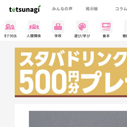
みんなの声
掲示板
コラ
親子関係
人間関係
学校
遊び/学び
食事
健