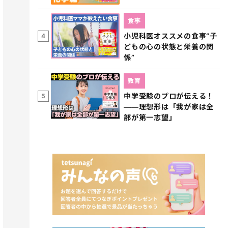
食事
小児科医オススメの食事“子
4
どもの心の状態と栄養の関
係”
教育
中学受験のプロが伝える！
5
――理想形は「我が家は全
部が第一志望」