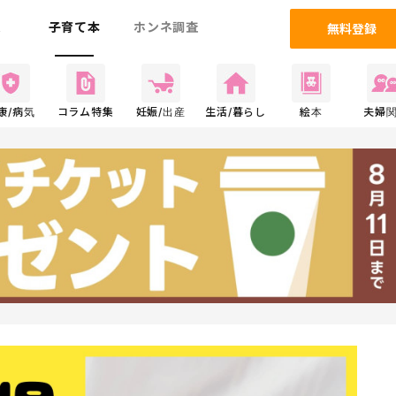
ム
子育て本
ホンネ調査
無料登録
康/病気
コラム特集
妊娠/出産
生活/暮らし
絵本
夫婦