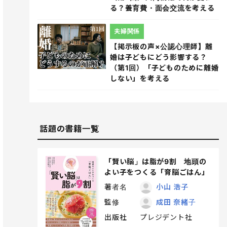
る？養育費・面会交流を考える
夫婦関係
【掲示板の声×公認心理師】離
婚は子どもにどう影響する？
（第1回）「子どものために離婚
しない」を考える
話題の書籍一覧
「賢い脳」は脂が9割 地頭の
よい子をつくる「育脳ごはん」
著者名
小山 浩子
監修
成田 奈緒子
出版社
プレジデント社