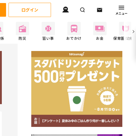
ログイン
メニュー
関係
防災
習い事
おでかけ
お金
保育園/幼稚