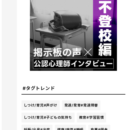
#タグトレンド
しつけ/育児
#声がけ
発達/発育
#発達障害
しつけ/育児
#子どもの気持ち
教育
#学習習慣
妊娠/出産
#出産
健康/病気
#睡眠
食事
#偏食