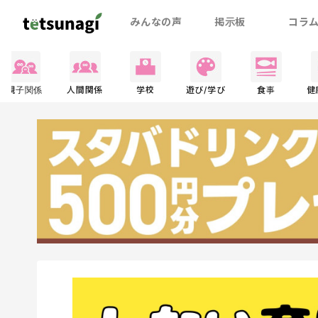
みんなの声
掲示板
コラ
親子関係
人間関係
学校
遊び/学び
食事
健