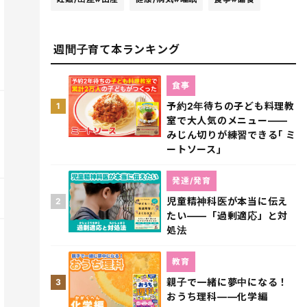
週間子育て本ランキング
食事
予約2年待ちの子ども料理教
1
室で大人気のメニュー――
みじん切りが練習できる｢ ミ
ートソース｣
発達/発育
児童精神科医が本当に伝え
2
たい――「過剰適応」と対
処法
教育
親子で一緒に夢中になる！
3
おうち理科――化学編