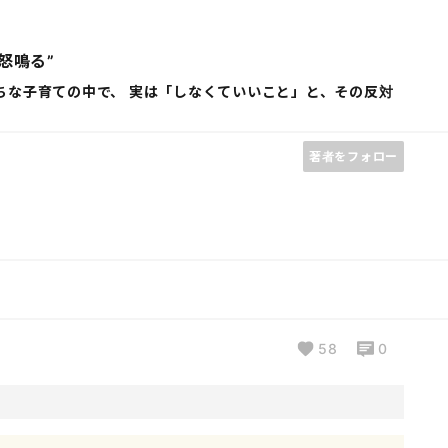
怒鳴る”
ちな子育ての中で、 実は「しなくていいこと」と、その反対
著者をフォロー
58
0