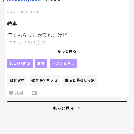
2026.08.05 13:10
絵本
何でもらったか忘れたけど、
ベネッセの広告で
絵本を応募者家族
もっと見る
子供一人につき１冊プレゼントっていうのがあって、
どうせぺらっぺらの本が届くんだろうな、
しつけ/育児
教育
生活と暮らし
とも思いつつ、
絵本大好き人間の長男にと、
教育
#本
教育
#ベネッセ
生活と暮らし
#家
兄妹分の計３冊申し込んでおいたんだけど、
ちょっと想定外にちゃんとした本届いてびっくり。
共感
1
1
笑
ていうか普通の本！
もっと見る
それなりに種類もあるなかで選べて、
Ｗ抽選付のものだったんだけど、
あまりにちゃんとした本届いたから、