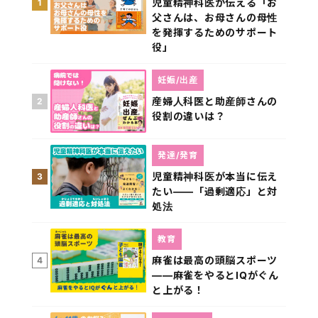
児童精神科医が伝える「お
1
父さんは、お母さんの母性
を発揮するためのサポート
役」
妊娠/出産
産婦人科医と助産師さんの
2
役割の違いは？
発達/発育
児童精神科医が本当に伝え
3
たい――「過剰適応」と対
処法
教育
麻雀は最高の頭脳スポーツ
4
――麻雀をやるとIQがぐん
と上がる！