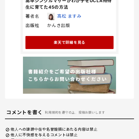
高卒シングルマザーがわが子をUCLA特待
生に育てた45の方法
著者名
高松 ますみ
出版社
かんき出版
楽天で詳細を見る
コメントを書く
利用規約を遵守の上、投稿お願いします
他人への誹謗中傷や名誉毀損にあたる内容は禁止
他人に不快感を与えるコメントは禁止