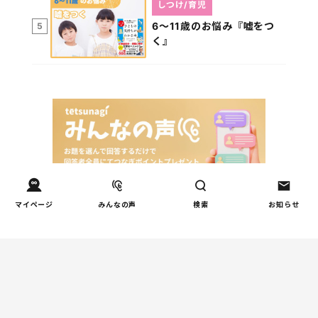
しつけ/育児
6～11歳のお悩み『嘘をつ
5
く』
マイページ
みんなの声
検索
お知らせ