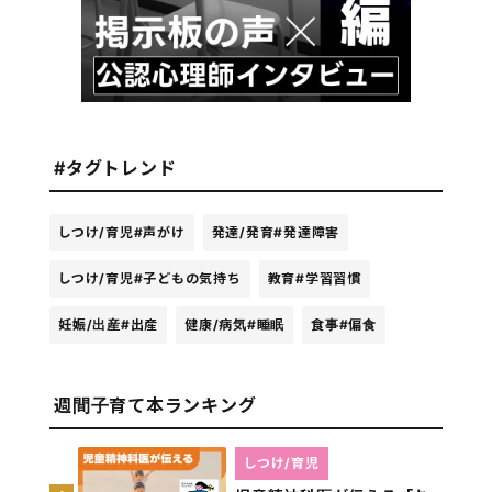
#タグトレンド
しつけ/育児
#声がけ
発達/発育
#発達障害
しつけ/育児
#子どもの気持ち
教育
#学習習慣
妊娠/出産
#出産
健康/病気
#睡眠
食事
#偏食
週間子育て本ランキング
しつけ/育児