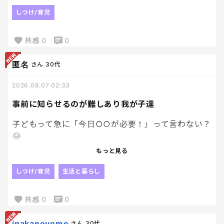
絶対したいくせに、おしっこ！って言い出しておい
しつけ/育児
て出ないの流れ意味なさすぎ。笑
共感
0
0
言い出したなら諦めてしてくれ、、
そのあとお漏らしの流れしか想定出来ない😇
匿名
さん
30代
2026.08.07 02:33
事前に知らせるのが難しあり我が子達
子どもって急に「今日○○が必要！」って言わない？
😂
もっと早く教えてよ〜って何回思ったことか。
もっと見る
前日に言ってくれたら助かるのにさ〜
しつけ/育児
生活と暮らし
結局バタバタ準備することになるんだよね。
共感
0
0
inakanoyome
さん
30代