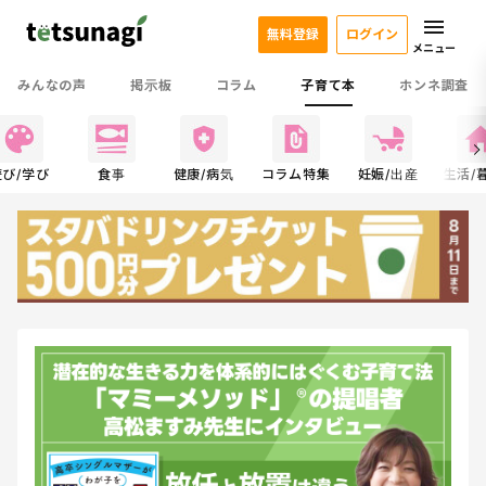
無料登録
ログイン
メニュー
みんなの声
掲示板
コラム
子育て本
ホンネ調査
遊び/学び
食事
健康/病気
コラム特集
妊娠/出産
生活/