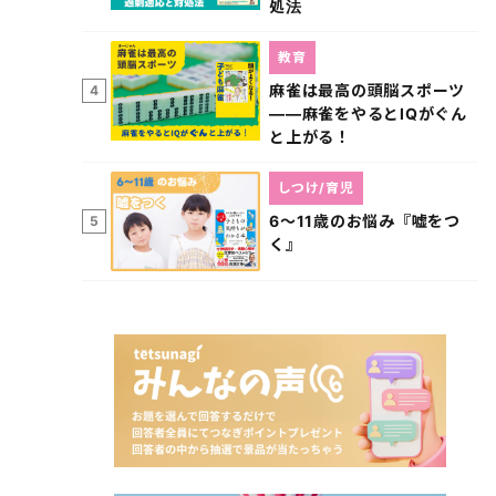
処法
教育
麻雀は最高の頭脳スポーツ
4
――麻雀をやるとIQがぐん
と上がる！
しつけ/育児
6～11歳のお悩み『嘘をつ
5
く』