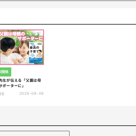
の学習教室「花まる学習会」代表。 算数オリンピック委員会理
日新聞土曜版「be」、雑誌「AERA with Kids」などに登
回をこえる講演には、“追っかけママ”もいるほどの人気ぶり。
婦関係
先生が伝える「父親は母
サポーターに」
46
2026-08-06