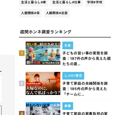
生活と暮らし
#家
生活と暮らし
#仕事
学校
#学校
人間関係
#母
人間関係
#旦那
週間ホンネ調査ランキング
お金
子どもの習い事の実態を調
1
査｜187件の声から見えた親
たちの葛…
しつけ/育児
子育て家庭の夫婦関係を調
2
査｜195件の声から見えた
「チームに…
家事
子育て家庭の家事負担の実
3