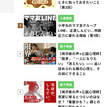
ときに知っておきたいこと
（第2回）
人間関係
小学生のママ友グループ
3
LINE、正直しんどい...同調
圧力に疲れる理由（第1回）
親子関係
【掲示板の声×公認心理師】
4
「限界」「一人になりた
い」「消えたい」―― 追い
詰められる親の心理と、そ
の前にできること
親子関係
【掲示板の声×公認心理師】
5
実家に帰るとつらいのはな
ぜ？「毒親かも？」親との
関係に悩む大人へ