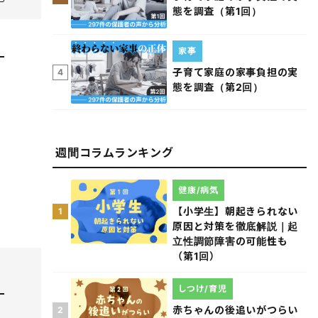
態を調査（第1回）
家事
子育て家庭の家事負担の実
4
態を調査（第2回）
週間コラムランキング
健康/病気
【小学生】朝起きられない
1
原因と対策を徹底解説｜起
立性調節障害の可能性も
（第1回）
しつけ/育児
赤ちゃんの後追いがつらい
2