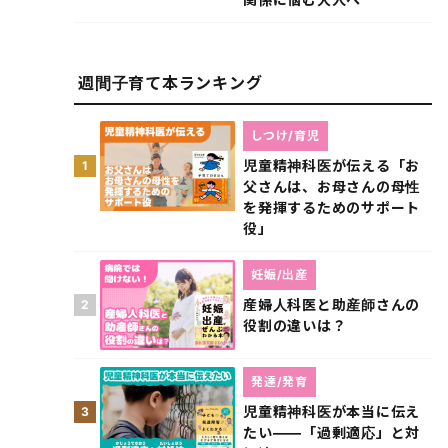
週間子育て本ランキング
しつけ/育児
児童精神科医が伝える「お
1
父さんは、お母さんの母性
を発揮するためのサポート
役」
妊娠/出産
産婦人科医と助産師さんの
2
役割の違いは？
発達/発育
児童精神科医が本当に伝え
3
たい――「過剰適応」と対