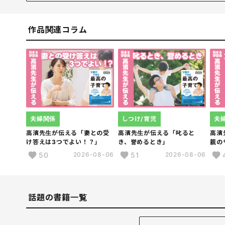
関東、大阪、名古屋で教室展開している小学校低学年向け
事。テレビ「情熱大陸」「カンブリア宮殿」「ソロモン流」、朝
場している熱血先生。保護者などを対象にした年間130
作品関連コラム
夫婦関係
しつけ/育児
夫
高濱先生が伝える「妻との受
高濱先生が伝える「叱ると
高濱
け答えは3つでよい！？」
き、誉めるとき」
親の
50
51
2026-08-06
2026-08-06
話題の書籍一覧