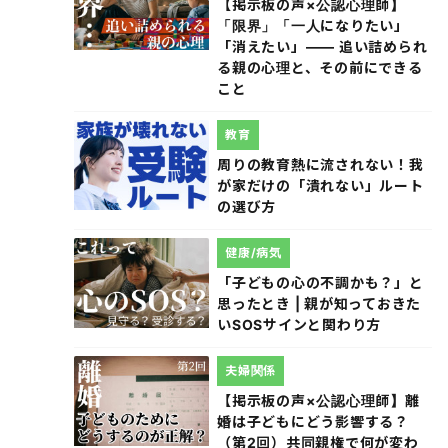
【掲示板の声×公認心理師】
「限界」「一人になりたい」
「消えたい」―― 追い詰められ
る親の心理と、その前にできる
こと
教育
周りの教育熱に流されない！我
が家だけの「潰れない」ルート
の選び方
健康/病気
「子どもの心の不調かも？」と
思ったとき | 親が知っておきた
いSOSサインと関わり方
夫婦関係
【掲示板の声×公認心理師】離
婚は子どもにどう影響する？
（第2回）共同親権で何が変わ