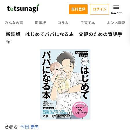
無料登録
ログイン
メニュー
みんなの声
掲示板
コラム
子育て本
ホンネ調査
新装版 はじめてパパになる本 父親のための育児手
帖
著者名
今田 義夫