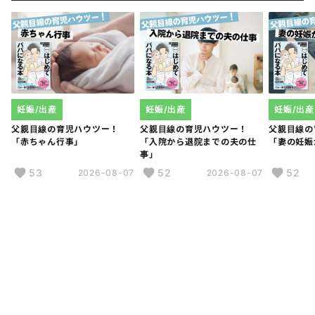
妊娠/出産
妊娠/出産
妊娠/出産
父親目線の
父親目線の育児ハウツー！
父親目線の育児ハウツー！
「妻の妊娠
「赤ちゃん行事」
「入院から退院までの夫の仕
事」
53
52
52
2026-08-07
2026-08-07