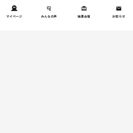
たちの葛…
マイページ
みんなの声
抽選会場
お知らせ
しつけ/育児
子育て家庭の夫婦関係を調
2
査｜195件の声から見えた
「チームに…
家事
子育て家庭の家事負担の実
3
態を調査（第1回）
家事
子育て家庭の家事負担の実
4
態を調査（第2回）
週間コラムランキング