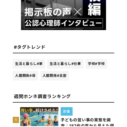
#タグトレンド
生活と暮らし
#家
生活と暮らし
#仕事
学校
#学校
人間関係
#母
人間関係
#旦那
週間ホンネ調査ランキング
お金
子どもの習い事の実態を調
1
査｜187件の声から見えた親