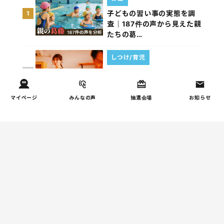
子どもの習い事の実態を調
1
査｜187件の声から見えた親
たちの葛…
しつけ/育児
子育て家庭の夫婦関係を調
2
査｜195件の声から見えた
「チームに…
マイページ
みんなの声
抽選会場
お知らせ
家事
子育て家庭の家事負担の実
3
態を調査（第1回）
家事
子育て家庭の家事負担の実
4
態を調査（第2回）