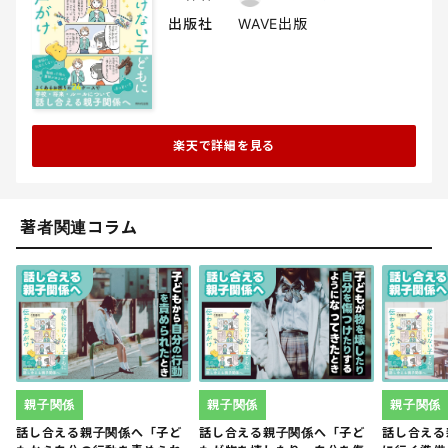
出版社
WAVE出版
楽天で詳細を見る
著者関連コラム
親子関係
親子関係
親子関係
話し合える親子関係へ「子ど
話し合える親子関係へ「子ど
話し合える