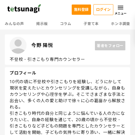
無料登録
ログイン
メニュー
みんなの声
掲示板
コラム
子育て本
ホンネ調査
今野 陽悦
著者をフォロー
不登校・引きこもり専門カウンセラー
プロフィール
10代の頃に不登校や引きこもりを経験し、どうにかして
現状を変えたいとカウンセリングを受講しながら、自身も
カウンセリングや心理学を学ぶ。そこでさまざまな手法と
出会い、多くの人の愛と助けで徐々に心の葛藤から解放さ
れる。
引きこもり時代の自分と同じように悩んでいる人の力にな
りたいと、自身の経験を通じて、20歳の頃から不登校・
引きこもりなど子どもの問題を専門としたカウンセラーと
して活動を開始。子どもの気持ちに寄り添い、一緒に解決