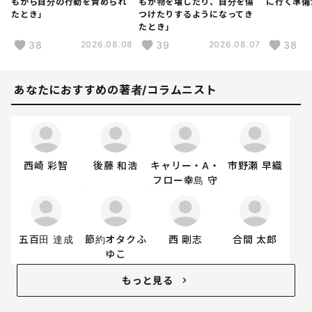
もから自分の行動を責められ
もが物を壊したり、自分を傷
に行く準備
たとき」
つけたりするようになってき
たとき」
38
39
38
2026.08.08
2026.08.07
あなたにおすすめの著者/コラムニスト
西崎 彩智
後藤 和浩
キャリー・A・
市野瀬 早織
フロー幸島 守
五百田 達成
節約オタクふ
西 剛志
合間 太郎
ゆこ
もっと見る