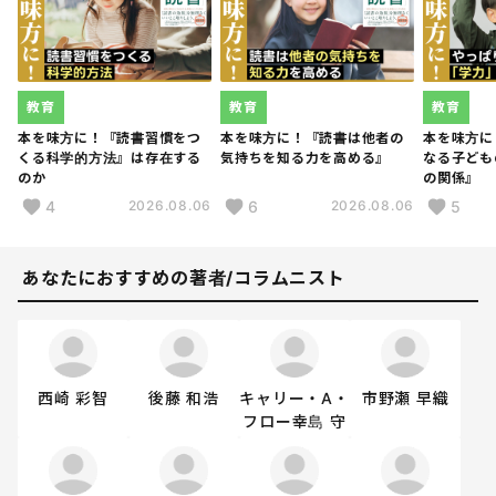
教育
教育
教育
本を味方に！『読書習慣をつ
本を味方に！『読書は他者の
本を味方に
くる科学的方法』は存在する
気持ちを知る力を高める』
なる子ども
のか
の関係』
4
6
5
2026.08.06
2026.08.06
あなたにおすすめの著者/コラムニスト
西崎 彩智
後藤 和浩
キャリー・A・
市野瀬 早織
フロー幸島 守