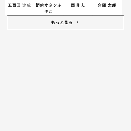
五百田 達成
節約オタクふ
西 剛志
合間 太郎
ゆこ
もっと見る