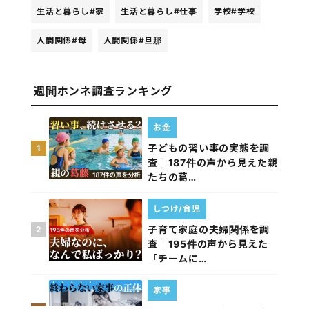
生活と暮らし
#家
生活と暮らし
#仕事
学校
#学校
人間関係
#母
人間関係
#旦那
週間ホンネ調査ランキング
お金
子どもの習い事の実態を調
1
査｜187件の声から見えた親
たちの葛…
しつけ/育児
子育て家庭の夫婦関係を調
2
査｜195件の声から見えた
「チームに…
家事