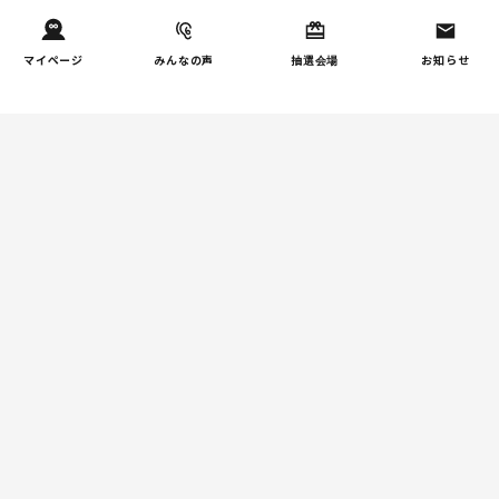
子育て家庭の家事負担の実
3
態を調査（第1回）
マイページ
みんなの声
抽選会場
お知らせ
家事
子育て家庭の家事負担の実
4
態を調査（第2回）
週間コラムランキング
健康/病気
【小学生】朝起きられない
1
原因と対策を徹底解説｜起
立性調節障害の可能性も
（第1回）
しつけ/育児
赤ちゃんの後追いがつらい
2