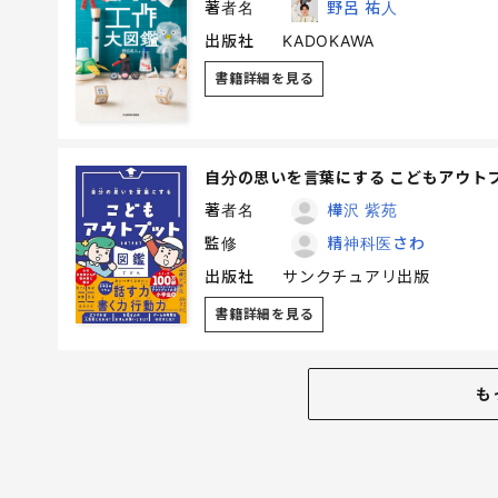
著者名
野呂 祐人
出版社
KADOKAWA
書籍詳細を見る
自分の思いを言葉にする こどもアウト
著者名
樺沢 紫苑
監修
精神科医さわ
出版社
サンクチュアリ出版
書籍詳細を見る
も