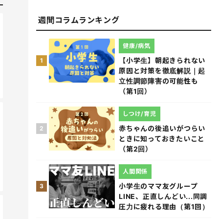
週間コラムランキング
健康/病気
【小学生】朝起きられない
1
原因と対策を徹底解説｜起
立性調節障害の可能性も
（第1回）
しつけ/育児
赤ちゃんの後追いがつらい
2
ときに知っておきたいこと
（第2回）
人間関係
小学生のママ友グループ
3
LINE、正直しんどい...同調
圧力に疲れる理由（第1回）