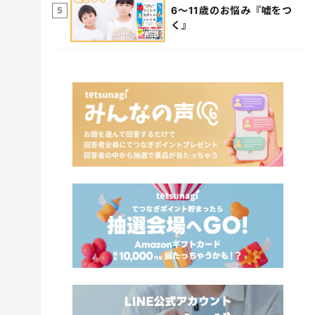
6～11歳のお悩み『嘘をつ
5
く』