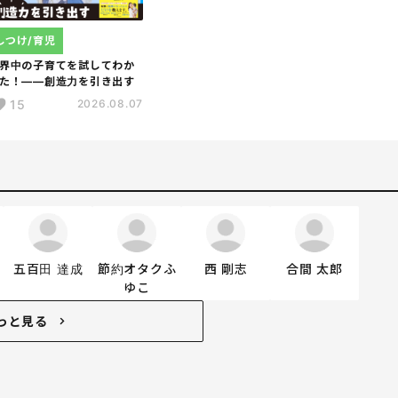
しつけ/育児
界中の子育てを試してわか
た！――創造力を引き出す
15
2026.08.07
五百田 達成
節約オタクふ
西 剛志
合間 太郎
ゆこ
っと見る