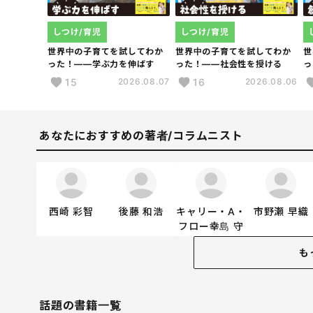
しつけ/育児
しつけ/育児
世界中の子育てを試してわか
世界中の子育てを試してわか
世
った！――学ぶ力を伸ばす
った！――社会性を授ける
っ
15
16
2026.08.07
2026.08.06
あなたにおすすめの著者/コラムニスト
西崎 彩智
後藤 和浩
キャリー・A・
市野瀬 早織
フロー幸島 守
も
話題の書籍一覧