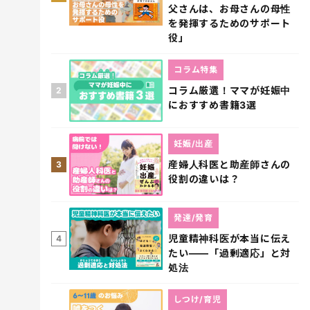
父さんは、お母さんの母性
を発揮するためのサポート
役」
コラム特集
コラム厳選！ママが妊娠中
2
におすすめ書籍3選
妊娠/出産
産婦人科医と助産師さんの
3
役割の違いは？
発達/発育
児童精神科医が本当に伝え
4
たい――「過剰適応」と対
処法
しつけ/育児