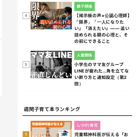
親子関係
【掲示板の声×公認心理師】
4
「限界」「一人になりた
い」「消えたい」―― 追い
詰められる親の心理と、そ
の前にできること
人間関係
小学生のママ友グループ
5
LINEが疲れた…角を立てな
い断り方と通知設定（第2
回）
週間子育て本ランキング
しつけ/育児
児童精神科医が伝える「お
1