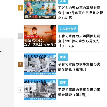
お金
子どもの習い事の実態を調
1
査｜187件の声から見えた親
たちの葛…
しつけ/育児
子育て家庭の夫婦関係を調
2
査｜195件の声から見えた
「チームに…
家事
子育て家庭の家事負担の実
3
態を調査（第1回）
家事
子育て家庭の家事負担の実
4
態を調査（第2回）