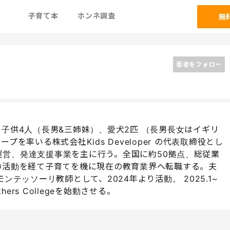
ム
子育て本
ホンネ調査
無
著者をフォロー
：夫、子供4人（長男&三姉妹）、愛犬2匹 （長男長女はイギリ
ープを率いる株式会社Kids Developer の代表取締役とし
営、発達支援事業を主に行う。全国に約50拠点、総従業
の活動を経て子育てを機に現在の教育業界へ転職する。夫
ンテッソーリ教師として、2024年より活動。 2025.1~
s Collegeを始動させる。