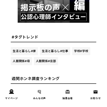
#タグトレンド
生活と暮らし
#家
生活と暮らし
#仕事
学校
#学校
人間関係
#母
人間関係
#旦那
週間ホンネ調査ランキング
お金
子どもの習い事の実態を調
1
マイページ
みんなの声
抽選会場
お知らせ
査｜187件の声から見えた親