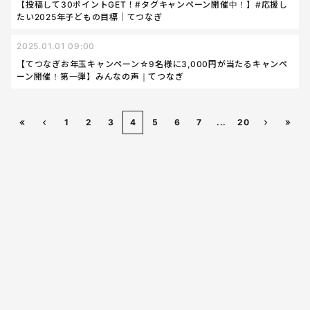
【投稿して30ポイントGET！#タグキャンペーン開催中！】#応援し
たい2025年子どもの目標｜てつなぎ
2025.01.01 09:00
【てつなぎお年玉キャンペーン☆9名様に3,000円が当たるキャンペ
ーン開催！第一弾】みんなの声｜てつなぎ
1
2
3
4
5
6
7
...
20