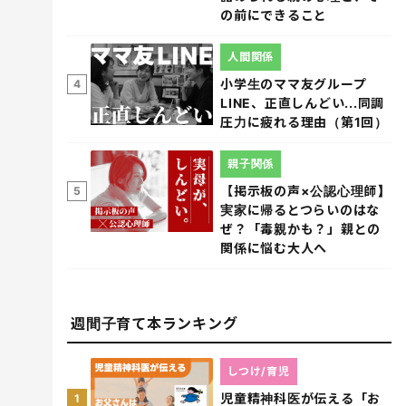
の前にできること
人間関係
小学生のママ友グループ
4
LINE、正直しんどい...同調
圧力に疲れる理由（第1回）
親子関係
【掲示板の声×公認心理師】
5
実家に帰るとつらいのはな
ぜ？「毒親かも？」親との
関係に悩む大人へ
週間子育て本ランキング
しつけ/育児
児童精神科医が伝える「お
1