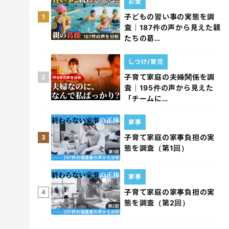
お金
子どもの習い事の実態を調
1
査｜187件の声から見えた親
たちの葛…
しつけ/育児
子育て家庭の夫婦関係を調
2
査｜195件の声から見えた
「チームに…
家事
子育て家庭の家事負担の実
3
態を調査（第1回）
家事
子育て家庭の家事負担の実
4
態を調査（第2回）