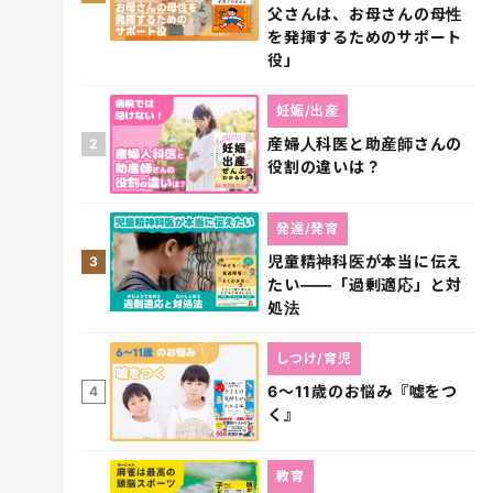
父さんは、お母さんの母性
を発揮するためのサポート
役」
妊娠/出産
産婦人科医と助産師さんの
2
役割の違いは？
発達/発育
児童精神科医が本当に伝え
3
たい――「過剰適応」と対
処法
しつけ/育児
6～11歳のお悩み『嘘をつ
4
く』
教育