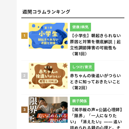
週間コラムランキング
健康/病気
【小学生】朝起きられない
1
原因と対策を徹底解説｜起
立性調節障害の可能性も
（第1回）
しつけ/育児
赤ちゃんの後追いがつらい
2
ときに知っておきたいこと
（第2回）
親子関係
【掲示板の声×公認心理師】
3
「限界」「一人になりた
い」「消えたい」―― 追い
詰められる親の心理と、そ