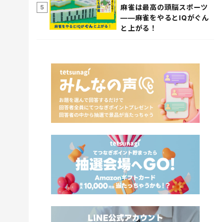
麻雀は最高の頭脳スポーツ
5
――麻雀をやるとIQがぐん
と上がる！