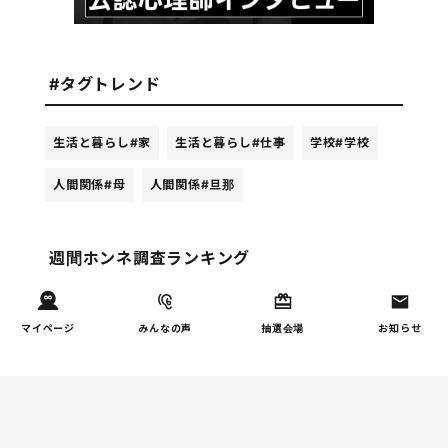
#タグトレンド
生活と暮らし
#家
生活と暮らし
#仕事
学校
#学校
人間関係
#母
人間関係
#旦那
週間ホンネ調査ランキング
お金
マイページ
みんなの声
抽選会場
お知らせ
子どもの習い事の実態を調
1
査｜187件の声から見えた親
たちの葛…
しつけ/育児