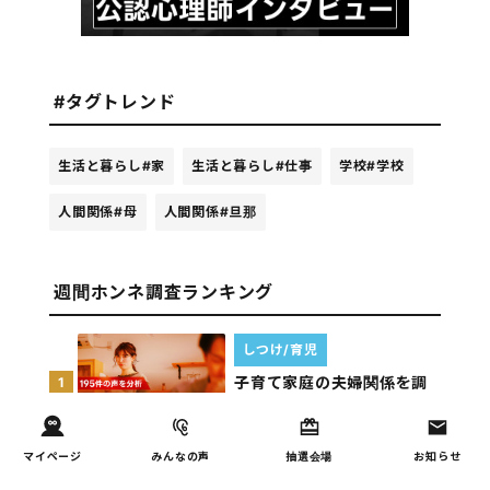
#タグトレンド
生活と暮らし
#家
生活と暮らし
#仕事
学校
#学校
人間関係
#母
人間関係
#旦那
週間ホンネ調査ランキング
しつけ/育児
子育て家庭の夫婦関係を調
1
査｜195件の声から見えた
「チームに…
マイページ
みんなの声
抽選会場
お知らせ
家事